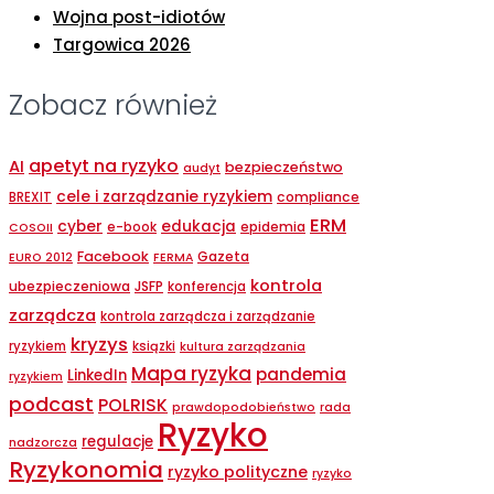
Wojna post-idiotów
Targowica 2026
Zobacz również
apetyt na ryzyko
AI
bezpieczeństwo
audyt
cele i zarządzanie ryzykiem
compliance
BREXIT
ERM
cyber
edukacja
epidemia
e-book
COSOII
Facebook
Gazeta
EURO 2012
FERMA
kontrola
ubezpieczeniowa
JSFP
konferencja
zarządcza
kontrola zarządcza i zarządzanie
kryzys
ryzykiem
ksiązki
kultura zarządzania
Mapa ryzyka
pandemia
LinkedIn
ryzykiem
podcast
POLRISK
prawdopodobieństwo
rada
Ryzyko
regulacje
nadzorcza
Ryzykonomia
ryzyko polityczne
ryzyko