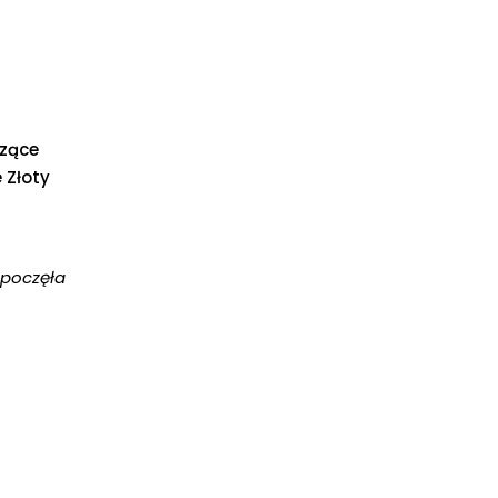
dzące
 Złoty
zpoczęła