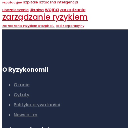
szpitale
sztuczna inteligencja
reputacyjne
wojna
zarządzanie
ubezpieczenia
Ukraina
zarządzanie ryzykiem
zarządzanie ryzykiem w szpitalu
Ład Korporacyjny
O Ryzykonomii
O mnie
Cytaty
Polityka prywatności
Newsletter