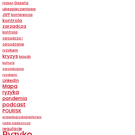
Gazeta
FERMA
ubezpieczeniowa
JSFP
konferencja
kontrola
zarządcza
kontrola
zarządcza i
zarządzanie
ryzykiem
kryzys
ksiązki
kultura
zarządzania
ryzykiem
LinkedIn
Mapa
ryzyka
pandemia
podcast
POLRISK
prawdopodobieństwo
rada nadzorcza
regulacje
Ryzyko