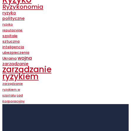
Ryzykonomia
ryzyko
polityczne
ryzyko
reputacyjne
szpitale
sztuczna
inteligencja
ubezpieczenia
wojna
Ukraina
zarządzanie
zarządzanie
ryzykiem
zarządzanie
ryzykiem w
szpitalu
Ład
Korporacyjny