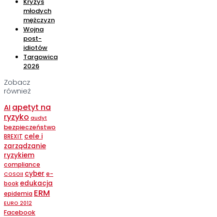
Kryzys
młodych
mężczyzn
Wojna
post-
idiotów
Targowica
2026
Zobacz
również
apetyt na
AI
ryzyko
audyt
bezpieczeństwo
cele i
BREXIT
zarządzanie
ryzykiem
compliance
cyber
e-
COSOII
edukacja
book
ERM
epidemia
EURO 2012
Facebook