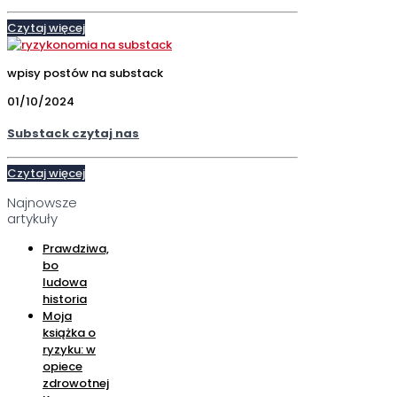
Czytaj więcej
wpisy postów na substack
01/10/2024
Substack czytaj nas
Czytaj więcej
Najnowsze
artykuły
Prawdziwa,
bo
ludowa
historia
Moja
książka o
ryzyku: w
opiece
zdrowotnej