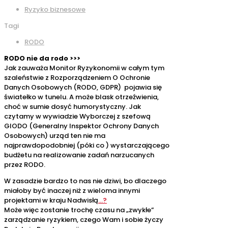
Ryzyko biznesowe
Tagi
RODO
RODO nie da rodo >>>
Jak zauważa Monitor Ryzykonomii w całym tym
szaleństwie z Rozporządzeniem O Ochronie
Danych Osobowych (RODO, GDPR) pojawia się
światełko w tunelu. A może blask otrzeźwienia,
choć w sumie dosyć humorystyczny. Jak
czytamy w wywiadzie Wyborczej z szefową
GIODO (Generalny Inspektor Ochrony Danych
Osobowych) urząd ten nie ma
najprawdopodobniej (póki co ) wystarczającego
budżetu na realizowanie zadań narzucanych
przez RODO.
W zasadzie bardzo to nas nie dziwi, bo dlaczego
miałoby być inaczej niż z wieloma innymi
projektami w kraju Nadwisłą
…?
Może więc zostanie trochę czasu na „zwykłe”
zarządzanie ryzykiem, czego Wam i sobie życzy