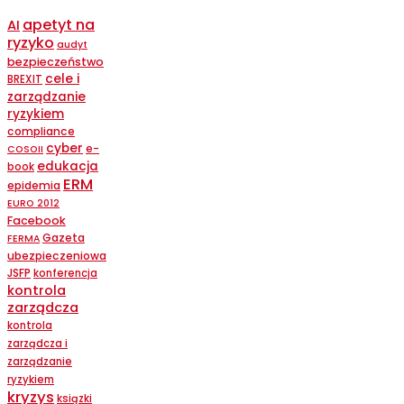
apetyt na
AI
ryzyko
audyt
bezpieczeństwo
cele i
BREXIT
zarządzanie
ryzykiem
compliance
cyber
e-
COSOII
edukacja
book
ERM
epidemia
EURO 2012
Facebook
Gazeta
FERMA
ubezpieczeniowa
JSFP
konferencja
kontrola
zarządcza
kontrola
zarządcza i
zarządzanie
ryzykiem
kryzys
ksiązki