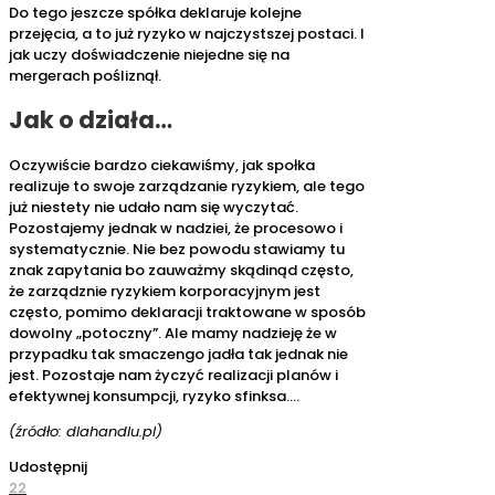
Do tego jeszcze spółka deklaruje kolejne
przejęcia, a to już ryzyko w najczystszej postaci. I
jak uczy doświadczenie niejedne się na
mergerach pośliznął.
Jak o działa…
Oczywiście bardzo ciekawiśmy, jak społka
realizuje to swoje zarządzanie ryzykiem, ale tego
już niestety nie udało nam się wyczytać.
Pozostajemy jednak w nadziei, że procesowo i
systematycznie. Nie bez powodu stawiamy tu
znak zapytania bo zauważmy skądinąd często,
że zarządznie ryzykiem korporacyjnym jest
często, pomimo deklaracji traktowane w sposób
dowolny „potoczny”. Ale mamy nadzieję że w
przypadku tak smaczengo jadła tak jednak nie
jest. Pozostaje nam życzyć realizacji planów i
efektywnej konsumpcji, ryzyko sfinksa….
(źródło: dlahandlu.pl)
Udostępnij
22