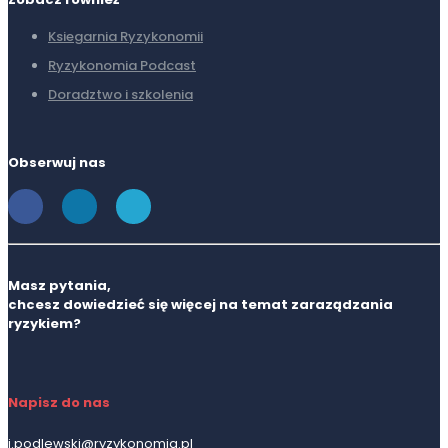
Ksiegarnia Ryzykonomii
Ryzykonomia Podcast
Doradztwo i szkolenia
Obserwuj nas
Masz pytania,
chcesz dowiedzieć się więcej na temat zaraządzania
ryzykiem?
Napisz do nas
j.podlewski@ryzykonomia.pl