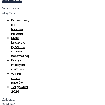
Czytaj więcej
Najnowsze
artykuły
Prawdziwa,
bo
ludowa
historia
Moja
książka o
ryzyku: w
opiece
zdrowotnej
Kryzys
młodych
mężczyzn
Wojna
post-
idiotów
Targowica
2026
Zobacz
również