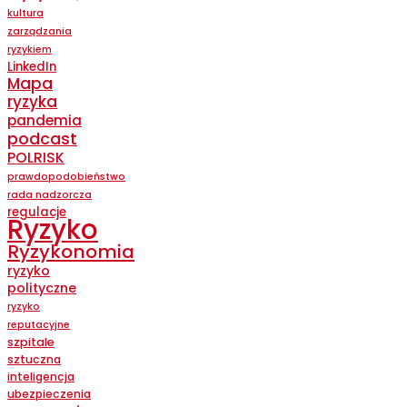
kultura
zarządzania
ryzykiem
LinkedIn
Mapa
ryzyka
pandemia
podcast
POLRISK
prawdopodobieństwo
rada nadzorcza
regulacje
Ryzyko
Ryzykonomia
ryzyko
polityczne
ryzyko
reputacyjne
szpitale
sztuczna
inteligencja
ubezpieczenia