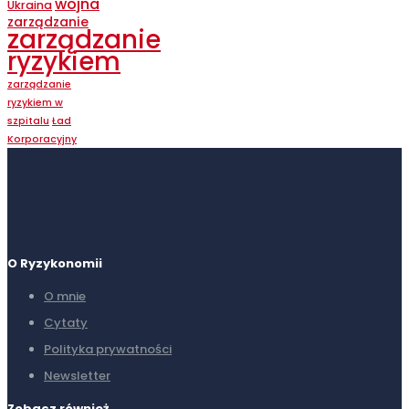
wojna
Ukraina
zarządzanie
zarządzanie
ryzykiem
zarządzanie
ryzykiem w
szpitalu
Ład
Korporacyjny
O Ryzykonomii
O mnie
Cytaty
Polityka prywatności
Newsletter
Zobacz również