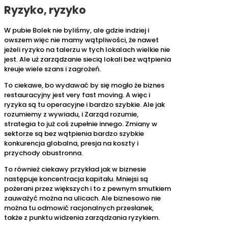
Ryzyko, ryzyko
W pubie Bolek nie byliśmy, ale gdzie indziej i
owszem więc nie mamy wątpliwości, że nawet
jeżeli ryzyko na talerzu w tych lokalach wielkie nie
jest. Ale uż zarządzanie siecią lokali bez wątpienia
kreuje wiele szans i zagrożeń.
To ciekawe, bo wydawać by się mogło że biznes
restauracyjny jest very fast moving. A więc i
ryzyka są tu operacyjne i bardzo szybkie. Ale jak
rozumiemy z wywiadu, i Zarząd rozumie,
strategia to już coś zupełnie innego. Zmiany w
sektorze są bez wątpienia bardzo szybkie
konkurencja globalna, presja na koszty i
przychody obustronna.
To również ciekawy przykład jak w biznesie
następuje koncentracja kapitału. Mniejsi są
pożerani przez większych i to z pewnym smutkiem
zauważyć można na ulicach. Ale biznesowo nie
można tu odmowić racjonalnych przesłanek,
także z punktu widzenia zarządzania ryzykiem.