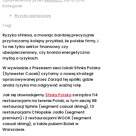
Opublikowany przez
RedNacz
28/11/2016
Kategorie
Ryzyko biznesowe
Tagi
Ryzyko sfinksa, a mowiąc bardziej precyzyjnie
przytaczamy kolejny przykład, że polskie firmy, i
to nie tylko sektor finansowy czy
ubezpieczeniowy, czy branża energetyczna
myślą o ryzykach.
W wywiadzie z Prezesem sieci lokali Sfinks Polska
(Sylwester Cacek) czytamy o nowej strategii
opracowywanej przez Zarząd tej spółki, gdzie
analiz ryzyka ma odgrywać ważną rolę.
Jak się dowiadujemy
Sfinks Polska
zarządza 114
restauracjami na terenie Polski, w tym siecią 98
restauracji Sphinx (segment casual dining), 13
restauracjami Chłopskie Jadło (segment
premium) i 2 restauracjami WOOK (segment
casual dining), a także pubem Bolek w
Warszawie.