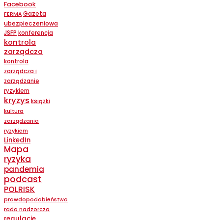
Facebook
Gazeta
FERMA
ubezpieczeniowa
JSFP
konferencja
kontrola
zarządcza
kontrola
zarządcza i
zarządzanie
ryzykiem
kryzys
ksiązki
kultura
zarządzania
ryzykiem
LinkedIn
Mapa
ryzyka
pandemia
podcast
POLRISK
prawdopodobieństwo
rada nadzorcza
regulacje