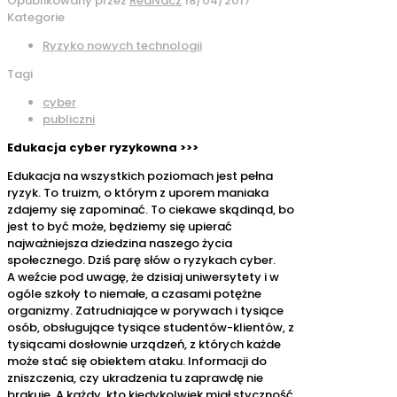
Opublikowany przez
RedNacz
18/04/2017
Kategorie
Ryzyko nowych technologii
Tagi
cyber
publiczni
Edukacja cyber ryzykowna >>>
Edukacja na wszystkich poziomach jest pełna
ryzyk. To truizm, o którym z uporem maniaka
zdajemy się zapominać. To ciekawe skądinąd, bo
jest to być może, będziemy się upierać
najważniejsza dziedzina naszego życia
społecznego. Dziś parę słów o ryzykach cyber.
A weźcie pod uwagę, że dzisiaj uniwersytety i w
ogóle szkoły to niemałe, a czasami potężne
organizmy. Zatrudniające w porywach i tysiące
osób, obsługujące tysiące studentów-klientów, z
tysiącami dosłownie urządzeń, z których każde
może stać się obiektem ataku. Informacji do
zniszczenia, czy ukradzenia tu zaprawdę nie
brakuje. A każdy, kto kiedykolwiek miał styczność