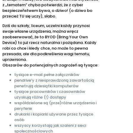
z „tematem” chyba potwierdzi, że z cyber
bezpieczeństwem bywa, o dziwo! (o dziwo bo
przecież TU się uczy), słabo.
Dziś do szkoły, liceum, uczelni każdy przynosi
swoje własne urządzenia, można wręcz
zaobserwować, że to BYOD (Bring Your Own
Device) to już rzecz naturalna i pożądana. Każdy
robi co chce i kiedy chce, no może to pewna
przesada, ale dla podkreślenia wagi tematu,
uprawniona.
Obszarów do potencjalnych zagrożeń są tysące:
tysiące e-mail pełne załączników
pendrive’y z niesprawdzoną zawartością
penetrują dziesiątki komputerów
tysiące pracowników i czasowników
uzyskują różne (!) dostępy
współdzielone są (prze)różne urządzenia i
peryferie
drukarki i kopiarki używane przez tysiące
osób
wszyscy korzystają jak szaleni z sieci
społecznościowych