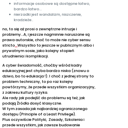
informacje osobowe są dostępne łatwo,
bardzo łatwo…
nierzadki jest wandalizm, niszczenie,
kradzieże..
no, to się aż prosi o zewnętrzne intruzje i
problemy…A, i jeszcze nagminnie naruszane są
prawa autorskie, choć to może nie cyber sensu
stricto
…
Wszystko to jeszcze w publicznym albo i
prywatnym sosie, jako kolejny stopień
utrudnienia i komplikacji.
A cyber świadomość, choćby wśród kadry
edukacyjnej jest chyba bardzo niska (znowu o
dziwo, bo to edukacja !). I choć z jednej strony to
problem techniczny, to po raz kolejny
powtórzymy, że przede wszystkim organizacyjny,
z zakresu kultury ryzyka.
Ale rady jak podejść do problemu są też, jak
podają Źródła dosyć klasyczne.
W tym zasada jak najbardziej ograniczonego
dostępu (Principle of a Least Privilege).
Plus oczywiście Polityki, Zasady, Szkolenia i
przede wszystkim, jak zawsze budowanie