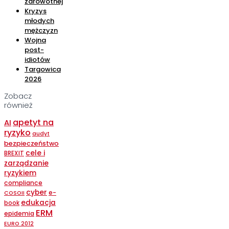
zdrowotnej
Kryzys
młodych
mężczyzn
Wojna
post-
idiotów
Targowica
2026
Zobacz
również
apetyt na
AI
ryzyko
audyt
bezpieczeństwo
cele i
BREXIT
zarządzanie
ryzykiem
compliance
cyber
e-
COSOII
edukacja
book
ERM
epidemia
EURO 2012