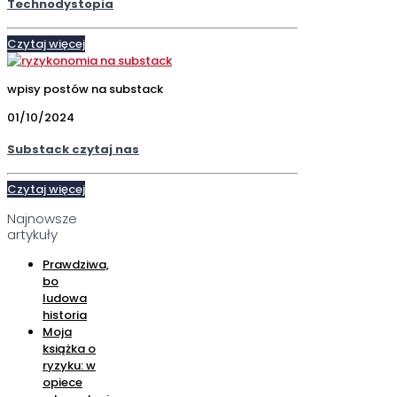
Technodystopia
Czytaj więcej
wpisy postów na substack
01/10/2024
Substack czytaj nas
Czytaj więcej
Najnowsze
artykuły
Prawdziwa,
bo
ludowa
historia
Moja
książka o
ryzyku: w
opiece