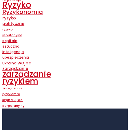
Ryzyko
Ryzykonomia
ryzyko
polityczne
ryzyko
reputacyjne
szpitale
sztuczna
inteligencja
ubezpieczenia
wojna
Ukraina
zarządzanie
zarządzanie
ryzykiem
zarządzanie
ryzykiem w
szpitalu
Ład
Korporacyjny