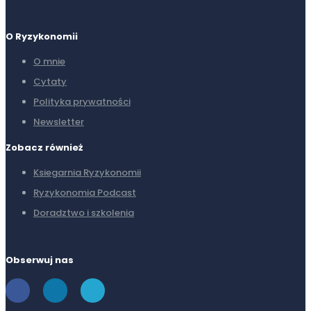
O Ryzykonomii
O mnie
Cytaty
Polityka prywatności
Newsletter
Zobacz również
Ksiegarnia Ryzykonomii
Ryzykonomia Podcast
Doradztwo i szkolenia
Obserwuj nas