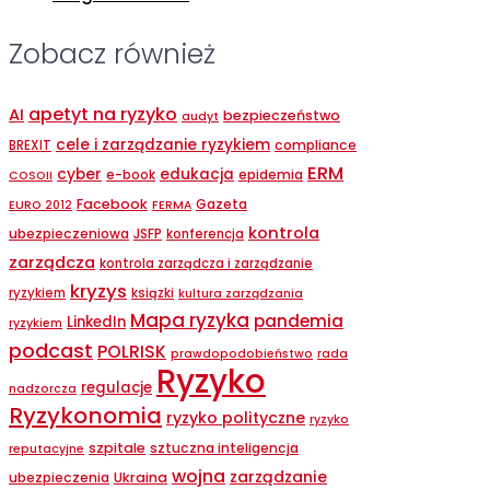
Zobacz również
apetyt na ryzyko
AI
bezpieczeństwo
audyt
cele i zarządzanie ryzykiem
compliance
BREXIT
ERM
cyber
edukacja
epidemia
e-book
COSOII
Facebook
Gazeta
EURO 2012
FERMA
kontrola
ubezpieczeniowa
JSFP
konferencja
zarządcza
kontrola zarządcza i zarządzanie
kryzys
ryzykiem
ksiązki
kultura zarządzania
Mapa ryzyka
pandemia
LinkedIn
ryzykiem
podcast
POLRISK
prawdopodobieństwo
rada
Ryzyko
regulacje
nadzorcza
Ryzykonomia
ryzyko polityczne
ryzyko
szpitale
sztuczna inteligencja
reputacyjne
wojna
zarządzanie
ubezpieczenia
Ukraina