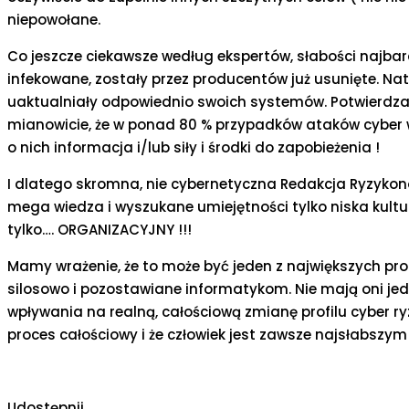
niepowołane.
Co jeszcze ciekawsze według ekspertów, słabości najba
infekowane, zostały przez producentów już usunięte. Nat
uaktualniały odpowiednio swoich systemów. Potwierdza t
mianowicie, że w ponad 80 % przypadków ataków cyber w
o nich informacja i/lub siły i środki do zapobieżenia !
I dlatego skromna, nie cybernetyczna Redakcja Ryzykono
mega wiedza i wyszukane umiejętności tylko niska kultur
tylko…. ORGANIZACYJNY !!!
Mamy wrażenie, że to może być jeden z największych pro
silosowo i pozostawiane informatykom. Nie mają oni je
wpływania na realną, całościową zmianę profilu cyber ryz
proces całościowy i że człowiek jest zawsze najsłabszym 
Udostępnij