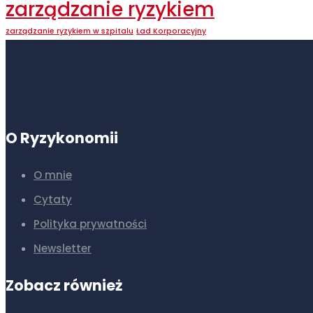
zarządzanie ryzykiem
zarządzanie ryzykiem w szpitalu
Ład Korporacyjny
O Ryzykonomii
O mnie
Cytaty
Polityka prywatności
Newsletter
Zobacz również