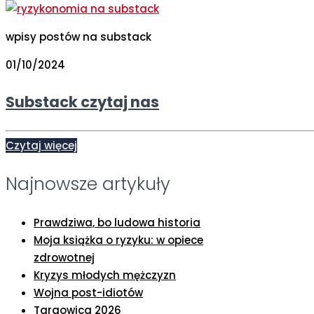
wpisy postów na substack
01/10/2024
Substack czytaj nas
Czytaj więcej
Najnowsze artykuły
Prawdziwa, bo ludowa historia
Moja książka o ryzyku: w opiece
zdrowotnej
Kryzys młodych mężczyzn
Wojna post-idiotów
Targowica 2026