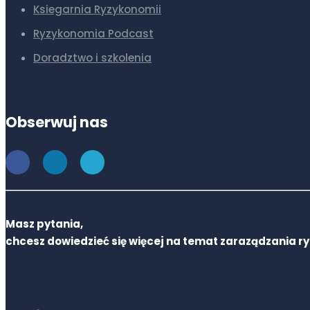
Ksiegarnia Ryzykonomii
Ryzykonomia Podcast
Doradztwo i szkolenia
Obserwuj nas
Masz pytania,
chcesz dowiedzieć się więcej na temat zaraządzania r