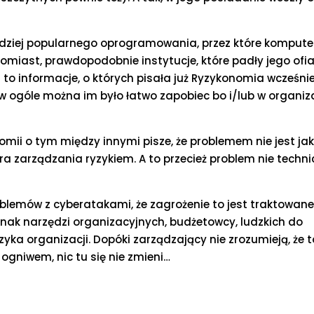
rdziej popularnego oprogramowania, przez które kompute
omiast, prawdopodobnie instytucje, które padły jego ofia
o informacje, o których pisała już Ryzykonomia wcześniej
 ogóle można im było łatwo zapobiec bo i/lub w organiza
mii o tym między innymi pisze, że problemem nie jest ja
a zarządzania ryzykiem. A to przecież problem nie techni
blemów z cyberatakami, że zagrożenie to jest traktowane
dnak narzędzi organizacyjnych, budżetowcy, ludzkich do
yka organizacji. Dopóki zarządzający nie zrozumieją, że t
ogniwem, nic tu się nie zmieni…