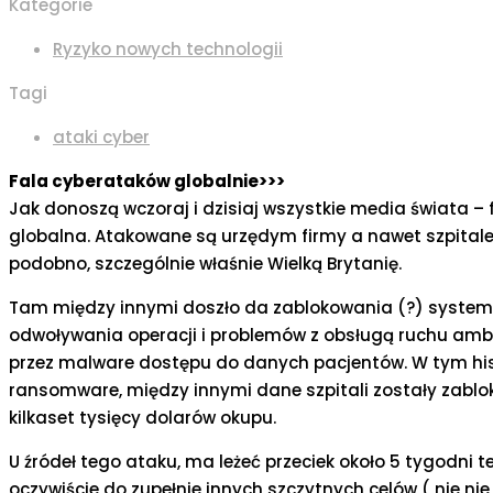
Kategorie
Ryzyko nowych technologii
Tagi
ataki cyber
Fala cyberataków globalnie>>>
Jak donoszą wczoraj i dzisiaj wszystkie media świata –
globalna. Atakowane są urzędym firmy a nawet szpitale
podobno, szczególnie właśnie Wielką Brytanię.
Tam między innymi doszło da zablokowania (?) systemó
odwoływania operacji i problemów z obsługą ruchu amb
przez malware dostępu do danych pacjentów. W tym histo
ransomware, między innymi dane szpitali zostały zablo
kilkaset tysięcy dolarów okupu.
U źródeł tego ataku, ma leżeć przeciek około 5 tygodni
oczywiście do zupełnie innych szczytnych celów ( nie nie