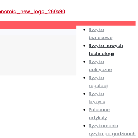
Ryzyko
biznesowe
Ryzyko nowych
technologii
Ryzyko
polityczne
Ryzyko
regulacji
Ryzyko
kryzysu
Polecane
artykuły
Ryzykomania
ryzyko po godzinach