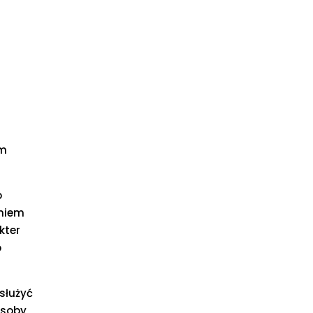
ym
o
eniem
kter
o
służyć
osoby