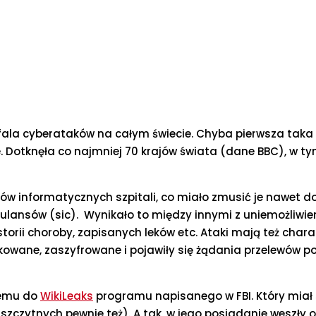
 fala cyberataków na całym świecie. Chyba pierwsza taka
. Dotknęła co najmniej 70 krajów świata (dane BBC), w t
w informatycznych szpitali, co miało zmusić je nawet d
ulansów (sic). Wynikało to między innymi z uniemożliwi
rii choroby, zapisanych leków etc. Ataki mają też chara
kowane, zaszyfrowane i pojawiły się żądania przelewów p
 temu do
WikiLeaks
programu napisanego w FBI. Który miał 
 szczytnych pewnie też). A tak, w jego posiadanie weszły 