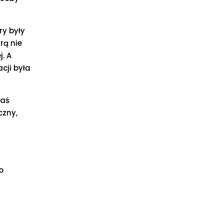
ry były
rą nie
. A
cji była
kaś
czny,
o