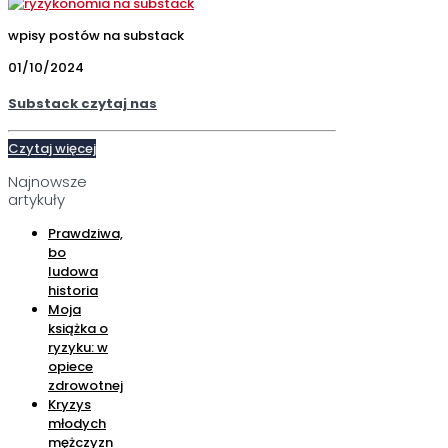
wpisy postów na substack
01/10/2024
Substack czytaj nas
Czytaj więcej
Najnowsze
artykuły
Prawdziwa,
bo
ludowa
historia
Moja
książka o
ryzyku: w
opiece
zdrowotnej
Kryzys
młodych
mężczyzn