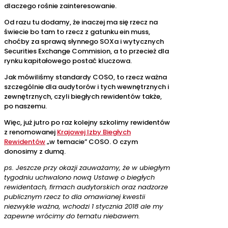
dlaczego rośnie zainteresowanie.
Od razu tu dodamy, że inaczej ma się rzecz na
świecie bo tam to rzecz z gatunku ein muss,
choćby za sprawą słynnego SOXa i wytycznych
Securities Exchange Commision, a to przecież dla
rynku kapitałowego postać kluczowa.
Jak mówiliśmy standardy COSO, to rzecz ważna
szczególnie dla audytorów i tych wewnętrznych i
zewnętrznych, czyli biegłych rewidentów także,
po naszemu.
Więc, już jutro po raz kolejny szkolimy rewidentów
z renomowanej
Krajowej Izby Biegłych
Rewidentów
„w temacie” COSO. O czym
donosimy z dumą.
ps. Jeszcze przy okazji zauważamy, że w ubiegłym
tygodniu uchwalono nową Ustawę o biegłych
rewidentach, firmach audytorskich oraz nadzorze
publicznym rzecz to dla omawianej kwestii
niezwykle ważna, wchodzi 1 stycznia 2018 ale my
zapewne wrócimy do tematu niebawem.