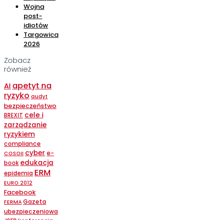
Wojna
post-
idiotów
Targowica
2026
Zobacz
również
apetyt na
AI
ryzyko
audyt
bezpieczeństwo
cele i
BREXIT
zarządzanie
ryzykiem
compliance
cyber
e-
COSOII
edukacja
book
ERM
epidemia
EURO 2012
Facebook
Gazeta
FERMA
ubezpieczeniowa