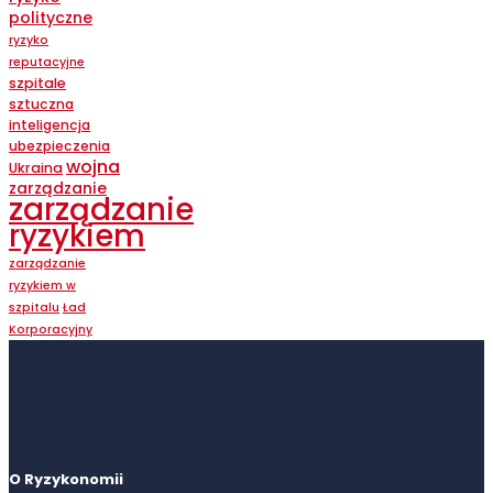
polityczne
ryzyko
reputacyjne
szpitale
sztuczna
inteligencja
ubezpieczenia
wojna
Ukraina
zarządzanie
zarządzanie
ryzykiem
zarządzanie
ryzykiem w
szpitalu
Ład
Korporacyjny
O Ryzykonomii