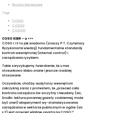
Ryzyko biznesowe
Tagi
COSOI
COSOII
COSOIII
COSO KIBR – u >>>
COSO I i II to jak wiadomo (znaczy P.T. Czytelnicy
Ryzykonomii wiedzą) fundamentalne standardy
kontroli wewnętrznej (internal control) i
zarządzania ryzykiem.
Takie zaryzykujemy twierdzenie, że u nas
stosunkowo słabo znane i jeszcze rzadziej
stosowane.
Oczywiście, choćby audytorzy wewnętrzni
zakrzykną zaraz z protestem, że „przecież cała
kontrola zarządcza ów szczytny i nieudany (sic,
źrodło: lektura porannej gazety codziennej, może
być onet) eksperyment wy-standaryzowania
zarządzania w sektorze publicznym w ogóle (sic
x 2) jest przecież właśnie oparta na COSO !”.