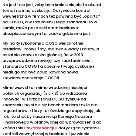
No jest i nie jest, żeby było śmieszniejale to akurat
temat na inną dyskusję… Oczywiście kontrol
wewnętrzna w firmach też powinna być „oparta”
na COSO I, a w rozumieniu tego standardu to w
sumie, może poza sektorem bankowo-
ubezpieczeniowym to rzadko gdzie ona jest.
My na Ryzykonomii o COSO wielokrotnie
pisaliśmy i mówiliśmy, ma swoje wady i zalety, a
ostatnio znowu o nim głośniej. Bo w 2013
przeprowadzono rewizję, czyli uaktualnienie
standardu COSO I a obecnie trwają dyskusje i
niedługo ma być opublikowana nowa,
zrewidowana wersja COSOII.
Mimo wszystko i mimo wrodzonej niechęci
polskich organizacji (sic x 3) do wdrażania
innowacji w zarządzaniu COSO zyskuje na
znaczeniu, bo staje się benchmarkiem także dla
regulatorów, którzy tu i ówdzie go dopychają jak
robi to choćby nasza wciąż Komisja Nadzoru
Finansowego w planowanej do wprowadzenia do
końca roku
Rekomendacji H
dotycząca systemu
kontroli wewnętrznej w bankach. I już wiecie