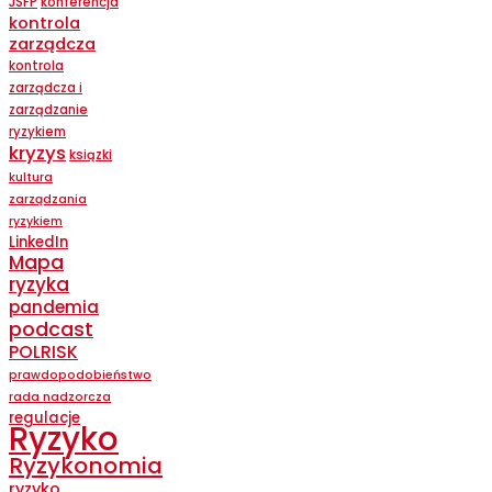
JSFP
konferencja
kontrola
zarządcza
kontrola
zarządcza i
zarządzanie
ryzykiem
kryzys
ksiązki
kultura
zarządzania
ryzykiem
LinkedIn
Mapa
ryzyka
pandemia
podcast
POLRISK
prawdopodobieństwo
rada nadzorcza
regulacje
Ryzyko
Ryzykonomia
ryzyko