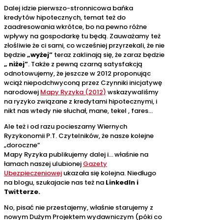
Dalej idzie pierwszo-stronnicowa bańka
kredytów hipotecznych, temat też do
zaadresowania wkrótce, bo na pewno różne
wpływy na gospodarkę tu będą. Zauważamy też
złośliwie że ci sami, co wcześniej przyrzekali, że nie
będzie
„wyżej”
teraz zaklinają się, że zaraz będzie
„ niżej”
. Także z pewną czarną satysfakcją
odnotowujemy, że jeszcze w 2012 proponując
wciąż niepodchwyconą przez Czynniki inicjatywę
narodowej
Mapy Ryzyka (2012)
wskazywaliśmy
na ryzyko związane z kredytami hipotecznymi, i
nikt nas wtedy nie słuchał, mane, tekel , fares…
Ale też i od razu pocieszamy Wiernych
Ryzykonomii P.T. Czytelników, że nasze kolejne
„doroczne”
Mapy Ryzyka publikujemy dalej i… właśnie na
łamach naszej ulubionej
Gazety
Ubezpieczeniowej
ukazała się kolejna. Niedługo
na blogu, szukajacie nas też na
LinkedIn i
Twitterze.
No, pisać nie przestajemy, właśnie starujemy z
nowym Dużym Projektem wydawniczym (póki co