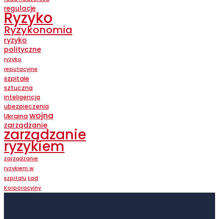
regulacje
Ryzyko
Ryzykonomia
ryzyko
polityczne
ryzyko
reputacyjne
szpitale
sztuczna
inteligencja
ubezpieczenia
wojna
Ukraina
zarządzanie
zarządzanie
ryzykiem
zarządzanie
ryzykiem w
szpitalu
Ład
Korporacyjny