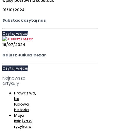
wpisy postów na substack
01/10/2024
Substack czytaj nas
Czytaj więcej
16/07/2024
Gajusz Juliusz Cezar
Czytaj więcej
Najnowsze
artykuły
Prawdziwa,
bo
ludowa
historia
Moja
książka o
ryzyku: w