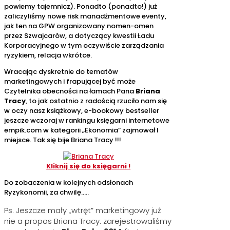
powiemy tajemnicz). Ponadto (ponadto!) już
zaliczyliśmy nowe risk manadżmentowe eventy,
jak ten na GPW organizowany nomen-omen
przez Szwajcarów, a dotyczący kwestii Ładu
Korporacyjnego w tym oczywiście zarządzania
ryzykiem, relacja wkrótce.
Wracając dyskretnie do tematów
marketingowych i frapującej być może
Czytelnika obecności na łamach Pana
Briana
Tracy
, to jak ostatnio z radością rzuciło nam się
w oczy nasz książkowy, e-bookowy bestseller
jeszcze wczoraj w rankingu księgarni internetowe
empik.com w kategorii „Ekonomia” zajmował I
miejsce. Tak się bije Briana Tracy !!!
Kliknij się do księgarni !
Do zobaczenia w kolejnych odsłonach
Ryzykonomii, za chwilę…..
Ps. Jeszcze mały „wtręt” marketingowy już
nie a propos Briana Tracy: zarejestrowaliśmy