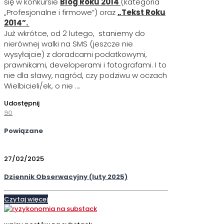
się w konkursie
Blog Roku 2014
(kategoria
„Profesjonalne i firmowe”) oraz
„Tekst Roku
2014”.
Już wkrótce, od 2 lutego, staniemy do
nierównej walki na SMS (jeszcze nie
wysyłajcie) z doradcami podatkowymi,
prawnikami, developerami i fotografami. I to
nie dla sławy, nagród, czy podziwu w oczach
Wielbicieli/ek, o nie ….
Udostępnij
90
Powiązane
27/02/2025
Dziennik Obserwacyjny (luty 2025)
Czytaj więcej