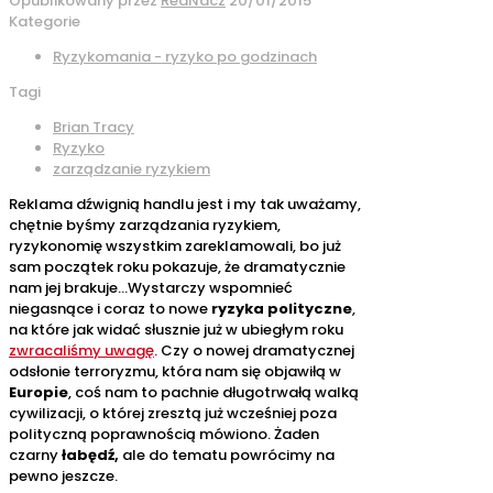
Opublikowany przez
RedNacz
20/01/2015
Kategorie
Ryzykomania - ryzyko po godzinach
Tagi
Brian Tracy
Ryzyko
zarządzanie ryzykiem
Reklama dźwignią handlu jest i my tak uważamy,
chętnie byśmy zarządzania ryzykiem,
ryzykonomię wszystkim zareklamowali, bo już
sam początek roku pokazuje, że dramatycznie
nam jej brakuje…Wystarczy wspomnieć
niegasnące i coraz to nowe
ryzyka polityczne
,
na które jak widać słusznie już w ubiegłym roku
zwracaliśmy uwagę
. Czy o nowej dramatycznej
odsłonie terroryzmu, która nam się objawiłą w
Europie
, coś nam to pachnie długotrwałą walką
cywilizacji, o której zresztą już wcześniej poza
polityczną poprawnością mówiono. Żaden
czarny
łabędź,
ale do tematu powrócimy na
pewno jeszcze.