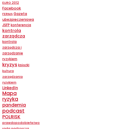
EURO 2012
Facebook
Gazeta
FERMA
ubezpieczeniowa
JSFP
konferencja
kontrola
zarządcza
kontrola
zarządcza i
zarządzanie
ryzykiem
kryzys
ksiązki
kultura
zarządzania
ryzykiem
LinkedIn
Mapa
ryzyka
pandemia
podcast
POLRISK
prawdopodobieństwo
rada nadzorcza