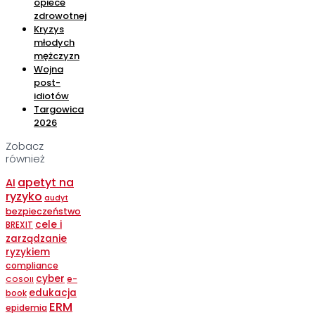
opiece
zdrowotnej
Kryzys
młodych
mężczyzn
Wojna
post-
idiotów
Targowica
2026
Zobacz
również
apetyt na
AI
ryzyko
audyt
bezpieczeństwo
cele i
BREXIT
zarządzanie
ryzykiem
compliance
cyber
e-
COSOII
edukacja
book
ERM
epidemia