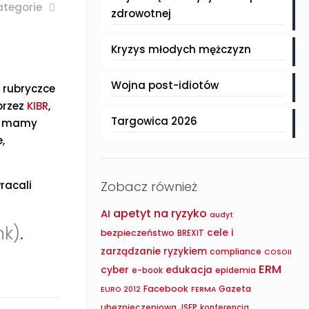
ategorie
zdrowotnej
Kryzys młodych mężczyzn
Wojna post-idiotów
j rubryczce
przez
KIBR
,
Targowica 2026
i mamy
,
racali
Zobacz również
apetyt na ryzyko
AI
audyt
nk)
.
cele i
bezpieczeństwo
BREXIT
zarządzanie ryzykiem
compliance
COSOII
ERM
cyber
edukacja
epidemia
e-book
Facebook
Gazeta
EURO 2012
FERMA
ubezpieczeniowa
JSFP
konferencja