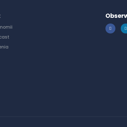
ż
Obserw
onomii
cast
enia