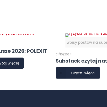
wpisy postów na sub
usze 2026: POLEXIT
01/10/2024
Substack czytaj na
ytaj więcej
Czytaj więcej