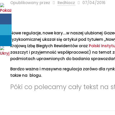
Opublikowany przez
RedNacz
07/04/2016
Nowe regulacje, nowe kary….w naszej ulubionej Gazec
ryzykoomicznej ukazał się artykuł pod tytułem „Now
Krajową Izbę Biegłych Rewidentów oraz
Polski Instyt
zaszczyt i przyjemność współpracować) na temat zm
podmiotach uprawnionych do badania sprawozdań 
Bardzo ważna i masywna regulacja zarówo dla rynk
także na blogu.
Póki co polecamy cały tekst na 
nowe regulacje