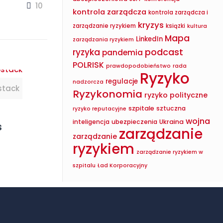
10
kontrola zarządcza
kontrola zarządcza i
kryzys
zarządzanie ryzykiem
ksiązki
kultura
Mapa
LinkedIn
zarządzania ryzykiem
podcast
ryzyka
pandemia
POLRISK
prawdopodobieństwo
rada
Ryzyko
regulacje
nadzorcza
stack
Ryzykonomia
ryzyko polityczne
szpitale
sztuczna
ryzyko reputacyjne
wojna
inteligencja
ubezpieczenia
Ukraina
s
zarządzanie
zarządzanie
ryzykiem
zarządzanie ryzykiem w
szpitalu
Ład Korporacyjny