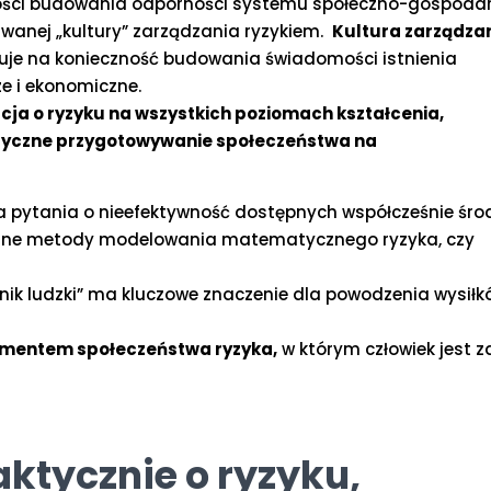
zności budowania odporności systemu społeczno-gospoda
zwanej „kultury” zarządzania ryzykiem.
Kultura zarządza
uje na konieczność budowania świadomości istnienia
ze i ekonomiczne.
ja o ryzyku na wszystkich poziomach kształcenia,
ktyczne przygotowywanie społeczeństwa na
 na pytania o nieefektywność dostępnych współcześnie śr
owane metody modelowania matematycznego ryzyka, czy
nnik ludzki” ma kluczowe znaczenie dla powodzenia wysiłk
lementem społeczeństwa ryzyka,
w którym człowiek jest 
aktycznie o ryzyku,