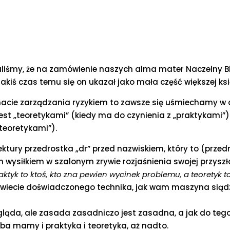
naliśmy, że na zamówienie naszych alma mater Naczelny 
iś czas temu się on ukazał jako mała część większej ksią
acie zarządzania ryzykiem to zawsze się uśmiechamy w 
est „teoretykami” (kiedy ma do czynienia z „praktykami”) 
teoretykami”).
tury przedrostka „dr” przed nazwiskiem, który to (przedr
wysiłkiem w szalonym zrywie rozjaśnienia swojej przyszło
aktyk to ktoś, kto zna pewien wycinek problemu, a teoretyk to
zwiecie doświadczonego technika, jak wam maszyna siąd
wygląda, ale zasada zasadniczo jest zasadna, a jak do te
yba mamy i praktyka i teoretyka, aż nadto.