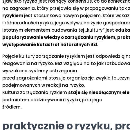
zjawisko ryzyka jest rosnący konsensus, co do koniec
na zagrożenia, który przejawia się w propagowaniu tak 
ryzykiem
jest stosunkowo nowym pojęciem, które wskaz
i różnorodności ryzyka, jego wpływu na życie gospodarc
Istotnym elementem budowania tej „kultury” jest
edukac
popularyzowanie wiedzy o zarządzaniu ryzykiem, pra
występowanie katastrof naturalnych itd.
Pojęcie kultury zarządzanie ryzykiem jest odpowiedzią
reagowania na ryzyko. Bez względu na to jak rozbud
wyszukane systemy ostrzegania
przed zagrożeniami stosują organizacje, zwykle to „czy
podejmowanych w reakcji na ryzyko.
Kultura zarządzania ryzkiem
staje się nieodłącznym e
podmiotem oddziaływania ryzyka, jak i jego
źródłem.
praktycznie o ryzyku, pr