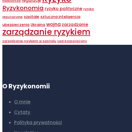
regulacje
nadzorcza
Ryzykonomia
ryzyko polityczne
ryzyko
szpitale
sztuczna inteligencja
reputacyjne
wojna
zarządzanie
ubezpieczenia
Ukraina
zarządzanie ryzykiem
zarządzanie ryzykiem w szpitalu
Ład Korporacyjny
O Ryzykonomii
O mnie
Cytaty
Polityka prywatności