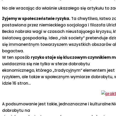
No ale wracając do właśnie ukazałego się artykułu to za
Żyjemy w społeczeństwie ryzyka.
Ta chwytliwa, łatwo z
postawiona przez niemieckiego socjologa i filozofa Ulri
Becka nabrała wagi w czasach nieustającego kryzysu, kt
światową gospodarkę. Idea „risk society” pretenduje dzi
się immanentnym towarzyszem wszystkich obszarów akty
bogactwa.
W ten sposób
ryzyko staje się kluczowym czynnikiem 
uwidacznia się nie tylko w sferze dobrobytu
ekonomicznego, którego „tradycyjnym” elementem jest
ryzykiem, ale także w społecznym wymiarze dobrobytu, w 
idzie 16 stron…
A podsumowanie jest takie, jednoznaczne i kulturalne:N
dobrobytu na