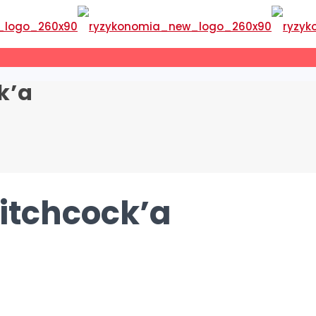
k’a
Hitchcock’a