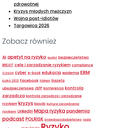
zdrowotnej
Kryzys młodych mężczyzn
Wojna post-idiotów
Targowica 2026
Zobacz również
apetyt na ryzyko
AI
bezpieczeństwo
audyt
cele i zarządzanie ryzykiem
compliance
BREXIT
ERM
cyber
edukacja
epidemia
e-book
COSOII
Facebook
Gazeta
EURO 2012
FERMA
kontrola
ubezpieczeniowa
JSFP
konferencja
zarządcza
kontrola zarządcza i zarządzanie
kryzys
ryzykiem
ksiązki
kultura zarządzania
Mapa ryzyka
pandemia
LinkedIn
ryzykiem
podcast
POLRISK
prawdopodobieństwo
rada
Ryzyko