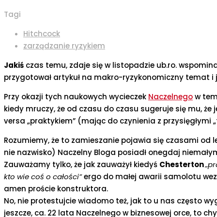
Tagi
Hitchcock
zarządzanie ryzykiem
Jakiś
czas temu, zdaje się w listopadzie ub.ro. wspomi
przygotował artykuł na makro-ryzykonomiczny temat i jak
Przy okazji tych naukowych wycieczek
Naczelnego
w tem
kiedy mruczy, że od czasu do czasu sugeruje się mu, że j
versa „praktykiem” (mając do czynienia z przysięgłymi „
Rozumiemy, że to zamieszanie pojawia się czasami od lek
nie nazwisko) Naczelny Bloga posiadł onegdaj niemałym 
Zauważamy tylko, że jak zauważył kiedyś
Chesterton
„pr
kto wie coś o całości”
ergo do małej awarii samolotu we
amen proście konstruktora.
No, nie protestujcie wiadomo też, jak to u nas często 
jeszcze, ca. 22 lata Naczelnego w biznesowej orce, to ch