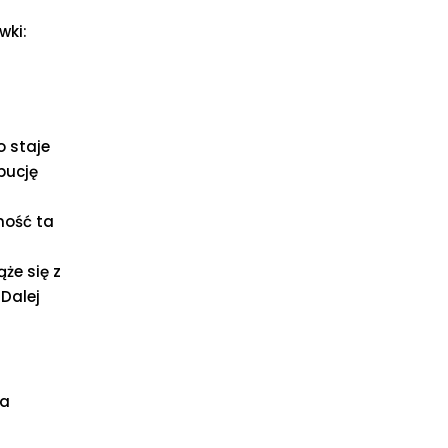
wki:
o staje
bucję
żność ta
że się z
Dalej
wa