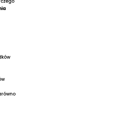
rczego
nia
odków
ów
zarówno