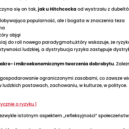
czyna się on tak,
jak u Hitchcocka
od wystrzału z dubeltó
dobywająca popularność, ale i bogata w znaczenia teza
cha
óry objął
siaj do roli nowego paradygmatu,który wskazuje, że ryzyk
wności ludzkiej, a dystrybucja ryzyka zastępuje dystry
makro- i mikroekonomicznym tworzenia dobrobytu
. Zale
 gospodarowanie ograniczonymi zasobami, co zawsze wią
ludzkich postawach, zachowaniu, w kulturze, w polityce. 
iezwykle istotnym aspektem „refleksyjności” społeczeńst