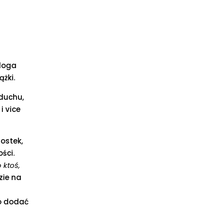
Bloga
żki.
duchu,
i vice
ostek,
ści.
 ktoś,
zie na
go dodać