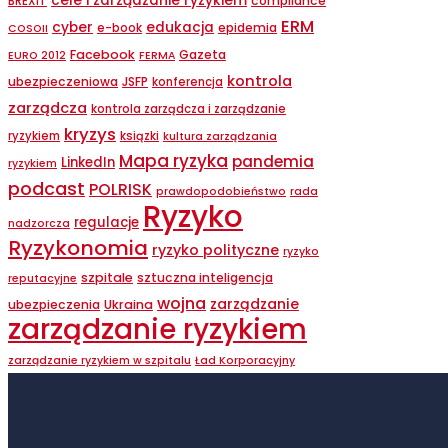
cele i zarządzanie ryzykiem
compliance
BREXIT
ERM
cyber
edukacja
epidemia
e-book
COSOII
Facebook
Gazeta
EURO 2012
FERMA
kontrola
ubezpieczeniowa
JSFP
konferencja
zarządcza
kontrola zarządcza i zarządzanie
kryzys
ryzykiem
ksiązki
kultura zarządzania
Mapa ryzyka
pandemia
LinkedIn
ryzykiem
podcast
POLRISK
prawdopodobieństwo
rada
Ryzyko
regulacje
nadzorcza
Ryzykonomia
ryzyko polityczne
ryzyko
szpitale
sztuczna inteligencja
reputacyjne
wojna
zarządzanie
ubezpieczenia
Ukraina
zarządzanie ryzykiem
zarządzanie ryzykiem w szpitalu
Ład Korporacyjny