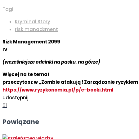
Tagi
Kryminal Story
risk manadżment
Rizk Management 2099
IV
(wcześniejsze odcinki na pasku, na górze)
Więcej na te temat
przeczytasz w „Zombie atakują ! Zarządzanie ryzykiem 
https://www.ryzykonomia.pl/p/e-booki.html
Udostępnij
51
Powiązane