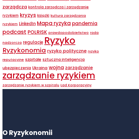
zarządcza
kontrola zarządcza i zarządzanie
kryzys
ryzykiem
ksiązki
kultura zarządzania
Mapa ryzyka
pandemia
LinkedIn
ryzykiem
podcast
POLRISK
prawdopodobieństwo
rada
Ryzyko
regulacje
nadzorcza
Ryzykonomia
ryzyko polityczne
ryzyko
szpitale
sztuczna inteligencja
reputacyjne
wojna
zarządzanie
ubezpieczenia
Ukraina
zarządzanie ryzykiem
zarządzanie ryzykiem w szpitalu
Ład Korporacyjny
O Ryzykonomii