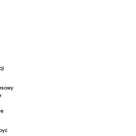
ji
nesowy
e
hę
 być