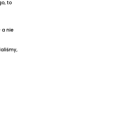
o, to
 a nie
laliśmy,