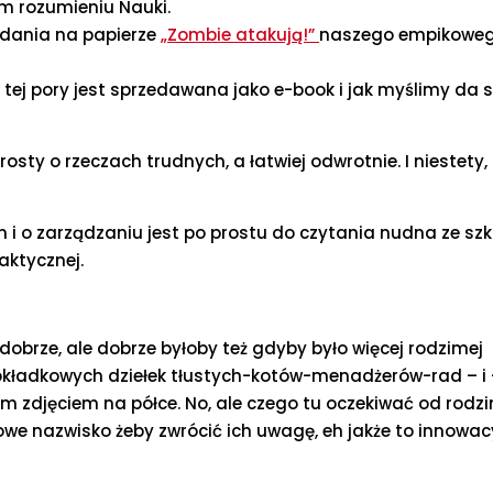
 rozumieniu Nauki.
ydania na papierze
„Zombie atakują!”
naszego empikoweg
do tej pory jest sprzedawana jako e-book i jak myślimy da s
rosty o rzeczach trudnych, a łatwiej odwrotnie. I niestety,
 i o zarządzaniu jest po prostu do czytania nudna ze sz
raktycznej.
dobrze, ale dobrze byłoby też gdyby było więcej rodzimej
-okładkowych dziełek tłustych-kotów-menadżerów-rad – i 
im zdjęciem na półce. No, ale czego tu oczekiwać od rodz
owe nazwisko żeby zwrócić ich uwagę, eh jakże to innowac