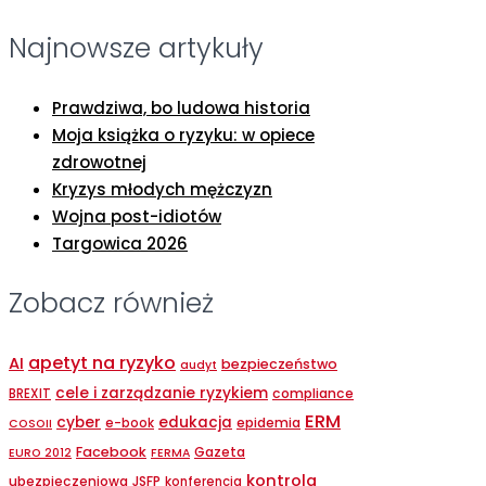
Najnowsze artykuły
Prawdziwa, bo ludowa historia
Moja książka o ryzyku: w opiece
zdrowotnej
Kryzys młodych mężczyzn
Wojna post-idiotów
Targowica 2026
Zobacz również
apetyt na ryzyko
AI
bezpieczeństwo
audyt
cele i zarządzanie ryzykiem
compliance
BREXIT
ERM
cyber
edukacja
epidemia
e-book
COSOII
Facebook
Gazeta
EURO 2012
FERMA
kontrola
ubezpieczeniowa
JSFP
konferencja