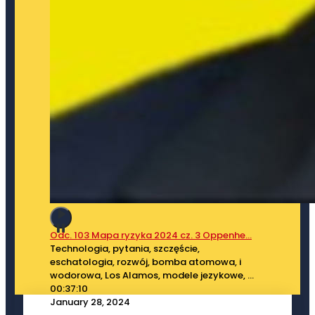
Odc. 103 Mapa ryzyka 2024 cz. 3 Oppenhe...
Technologia, pytania, szczęście,
eschatologia, rozwój, bomba atomowa, i
wodorowa, Los Alamos, modele jezykowe,
...
00:37:10
January 28, 2024