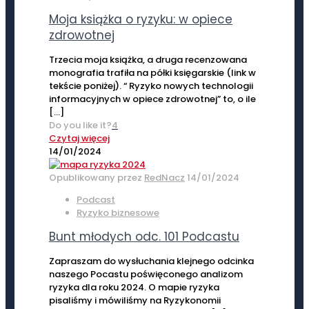
Moja książka o ryzyku: w opiece
zdrowotnej
Trzecia moja książka, a druga recenzowana
monografia trafiła na półki księgarskie (link w
tekście poniżej). “ Ryzyko nowych technologii
informacyjnych w opiece zdrowotnej” to, o ile
[…]
Do you like it?
4
Czytaj więcej
14/01/2024
Opublikowany przez
RedNacz
14/01/2024
Podcast
Ryzyko biznesowe
Bunt młodych odc. 101 Podcastu
Zapraszam do wysłuchania klejnego odcinka
naszego Pocastu poświęconego analizom
ryzyka dla roku 2024. O mapie ryzyka
pisaliśmy i mówiliśmy na Ryzykonomii