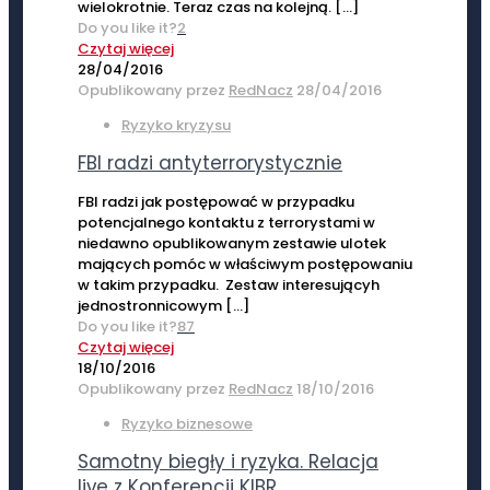
wielokrotnie. Teraz czas na kolejną.
[…]
Do you like it?
2
Czytaj więcej
28/04/2016
Opublikowany przez
RedNacz
28/04/2016
Ryzyko kryzysu
FBI radzi antyterrorystycznie
FBI radzi jak postępować w przypadku
potencjalnego kontaktu z terrorystami w
niedawno opublikowanym zestawie ulotek
mających pomóc w właściwym postępowaniu
w takim przypadku. Zestaw interesującyh
jednostronnicowym
[…]
Do you like it?
87
Czytaj więcej
18/10/2016
Opublikowany przez
RedNacz
18/10/2016
Ryzyko biznesowe
Samotny biegły i ryzyka. Relacja
live z Konferencji KIBR.