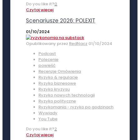
Do you like it?
0
Czytaj więcej
Scenariusze 2026: POLEXIT
01/10/2024
Opublikowany przez
RedNacz
01/10/2024
Podcast
Polecenie
powieść
Recenzje Omówienia
Ryzyko & regulacje
Ryzyko biznesowe
Ryzyko kryzysu
Ryzyko nowych technologii
Ryzyko polityczne
Ryzykomania - ryzyko po godzinach
Wywiady
You Tube
Do you like it?
2
Czytaj więcej