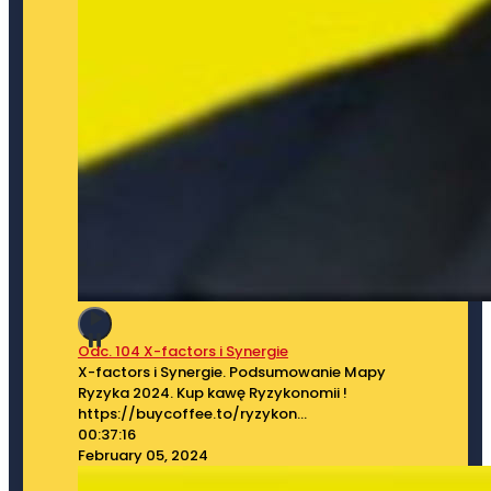
Odc. 104 X-factors i Synergie
X-factors i Synergie. Podsumowanie Mapy
Ryzyka 2024. Kup kawę Ryzykonomii !
⁠⁠https://buycoffee.to/ryzykon
...
00:37:16
February 05, 2024