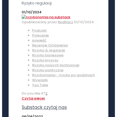
Ryzyko regulacji
01/10/2024
Opublikowany przez
RedNacz
01/10/2024
Podcast
Polecenie
powieść
Recenzje Omówienia
Ryzyko & regulacje
Ryzyko biznesowe
Ryzyko kryzysu
Ryzyko nowych technologii
Ryzyko polityczne
Ryzykomania - ryzyko po godzinach
Wywiady
You Tube
Do you like it?
2
Czytaj więcej
Substack czytaj nas
06/06/2022