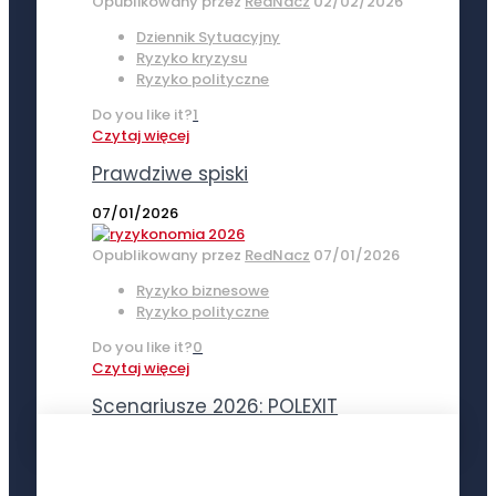
Opublikowany przez
RedNacz
02/02/2026
Dziennik Sytuacyjny
Ryzyko kryzysu
Ryzyko polityczne
Do you like it?
1
Czytaj więcej
Prawdziwe spiski
07/01/2026
Opublikowany przez
RedNacz
07/01/2026
Ryzyko biznesowe
Ryzyko polityczne
Do you like it?
0
Czytaj więcej
Scenariusze 2026: POLEXIT