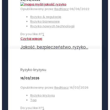
Opublikowany przez
RedNacz
06/06/2022
Ryzyko & regulacje
Ryzyko biznesowe
Ryzyko nowych technologii
Do you like it?
1
Czytaj więcej
Jakość, bezpieczeństwo, ryzyko…
Ryzyko kryzysu
16/03/2026
Opublikowany przez
RedNacz
16/03/2026
Ryzyko kryzysu
Top
Do you like it?
1