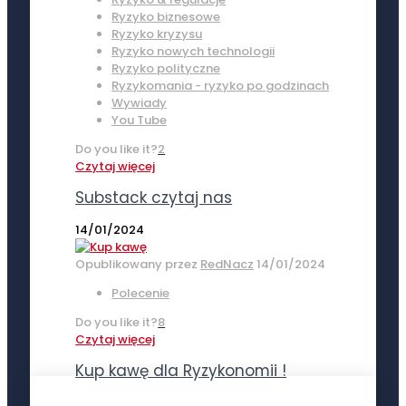
Ryzyko biznesowe
Ryzyko kryzysu
Ryzyko nowych technologii
Ryzyko polityczne
Ryzykomania - ryzyko po godzinach
Wywiady
You Tube
Do you like it?
2
Czytaj więcej
Substack czytaj nas
14/01/2024
Opublikowany przez
RedNacz
14/01/2024
Polecenie
Do you like it?
8
Czytaj więcej
Kup kawę dla Ryzykonomii !