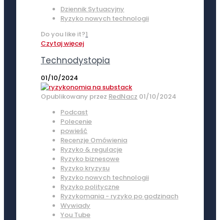
Dziennik Sytuacyjny
Ryzyko nowych technologii
Do you like it?
1
Czytaj więcej
Technodystopia
01/10/2024
Opublikowany przez
RedNacz
01/10/2024
Podcast
Polecenie
powieść
Recenzje Omówienia
Ryzyko & regulacje
Ryzyko biznesowe
Ryzyko kryzysu
Ryzyko nowych technologii
Ryzyko polityczne
Ryzykomania - ryzyko po godzinach
Wywiady
You Tube