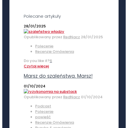
Polecane artykuły
28/01/2025
Opublikowany przez
RedNacz
28/01/2025
Polecenie
Recenzje Omówienia
Do you like it?
6
Czytaj więcej
Marsz do szaleństwa. Marsz!
01/10/2024
Opublikowany przez
RedNacz
01/10/2024
Podcast
Polecenie
powieść
Recenzje Omówienia
Ryzyko & regulacje