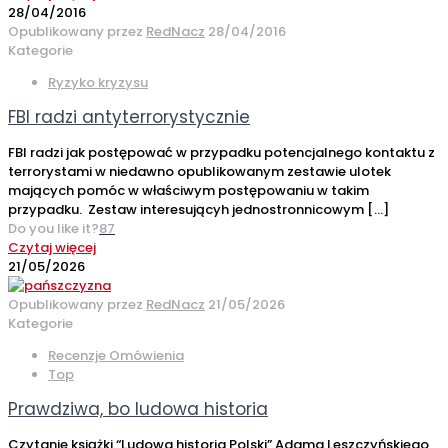
28/04/2016
Opublikowany przez
RedNacz
28/04/2016
Kategorie
Ryzyko kryzysu
FBI radzi antyterrorystycznie
FBI radzi jak postępować w przypadku potencjalnego kontaktu z
terrorystami w niedawno opublikowanym zestawie ulotek
mających pomóc w właściwym postępowaniu w takim
przypadku. Zestaw interesującyh jednostronnicowym
[…]
Do you like it?
87
Czytaj więcej
21/05/2026
Opublikowany przez
RedNacz
21/05/2026
Kategorie
Recenzje Omówienia
Top
Prawdziwa, bo ludowa historia
Czytanie książki “Ludowa historia Polski” Adama Leszczyńskiego