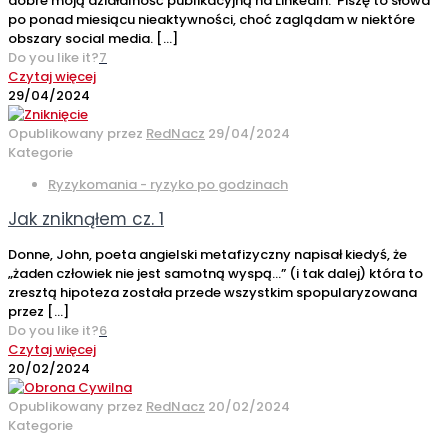
dobre moją działalność publikacyjną na LinkedIn. Piszę to słowa
po ponad miesiącu nieaktywności, choć zaglądam w niektóre
obszary social media.
[…]
Do you like it?
7
Czytaj więcej
29/04/2024
Opublikowany przez
RedNacz
29/04/2024
Kategorie
Ryzykomania - ryzyko po godzinach
Jak zniknąłem cz. 1
Donne, John, poeta angielski metafizyczny napisał kiedyś, że
„żaden człowiek nie jest samotną wyspą…” (i tak dalej) która to
zresztą hipoteza została przede wszystkim spopularyzowana
przez
[…]
Do you like it?
6
Czytaj więcej
20/02/2024
Opublikowany przez
RedNacz
20/02/2024
Kategorie