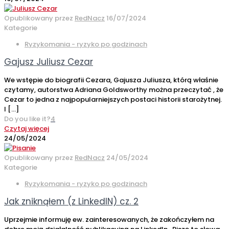
Opublikowany przez
RedNacz
16/07/2024
Kategorie
Ryzykomania - ryzyko po godzinach
Gajusz Juliusz Cezar
We wstępie do biografii Cezara, Gajusza Juliusza, którą właśnie
czytamy, autorstwa Adriana Goldsworthy można przeczytać , że
Cezar to jedna z najpopularniejszych postaci historii starożytnej.
I
[…]
Do you like it?
4
Czytaj więcej
24/05/2024
Opublikowany przez
RedNacz
24/05/2024
Kategorie
Ryzykomania - ryzyko po godzinach
Jak zniknąłem (z LinkedIN) cz. 2
Uprzejmie informuję ew. zainteresowanych, że zakończyłem na