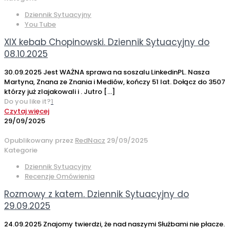
Dziennik Sytuacyjny
You Tube
XIX kebab Chopinowski. Dziennik Sytuacyjny do
08.10.2025
30.09.2025 Jest WAŻNA sprawa na soszalu LinkedinPL. Nasza
Martyna, Znana ze Znania i Mediów, kończy 51 lat. Dołącz do 3507
którzy już zlajakowali i . Jutro
[…]
Do you like it?
1
Czytaj więcej
29/09/2025
Opublikowany przez
RedNacz
29/09/2025
Kategorie
Dziennik Sytuacyjny
Recenzje Omówienia
Rozmowy z katem. Dziennik Sytuacyjny do
29.09.2025
24.09.2025 Znajomy twierdzi, że nad naszymi Służbami nie płacze.