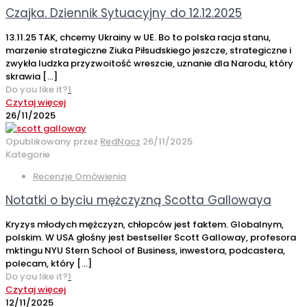
Czajka. Dziennik Sytuacyjny do 12.12.2025
13.11.25 TAK, chcemy Ukrainy w UE. Bo to polska racja stanu,
marzenie strategiczne Ziuka Piłsudskiego jeszcze, strategiczne i
zwykła ludzka przyzwoitość wreszcie, uznanie dla Narodu, który
skrawia
[…]
Do you like it?
1
Czytaj więcej
26/11/2025
Opublikowany przez
RedNacz
26/11/2025
Kategorie
Recenzje Omówienia
Notatki o byciu mężczyzną Scotta Gallowaya
Kryzys młodych mężczyzn, chłopców jest faktem. Globalnym,
polskim. W USA głośny jest bestseller Scott Galloway, profesora
mktingu NYU Stern School of Business, inwestora, podcastera,
polecam, który
[…]
Do you like it?
1
Czytaj więcej
12/11/2025