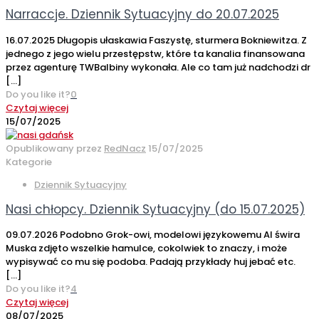
Narraccje. Dziennik Sytuacyjny do 20.07.2025
16.07.2025 Długopis ułaskawia Faszystę, sturmera Bokniewitza. Z
jednego z jego wielu przestępstw, które ta kanalia finansowana
przez agenturę TWBalbiny wykonała. Ale co tam już nadchodzi dr
[…]
Do you like it?
0
Czytaj więcej
15/07/2025
Opublikowany przez
RedNacz
15/07/2025
Kategorie
Dziennik Sytuacyjny
Nasi chłopcy. Dziennik Sytuacyjny (do 15.07.2025)
09.07.2026 Podobno Grok-owi, modelowi językowemu AI świra
Muska zdjęto wszelkie hamulce, cokolwiek to znaczy, i może
wypisywać co mu się podoba. Padają przykłady huj jebać etc.
[…]
Do you like it?
4
Czytaj więcej
08/07/2025