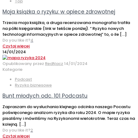
Top
Moja książka o ryzyku: w opiece zdrowotnej
Trzecia moja książka, a druga recenzowana monografia trafiła
na półki księgarskie (link w tekście poniżej). “ Ryzyko nowych
technologii informacyjnych w opiece zdrowotnej” to, o ile
[…]
Do you like it?
4
Czytaj więcej
14/01/2024
Opublikowany przez
RedNacz
14/01/2024
Kategorie
Podcast
Ryzyko biznesowe
Bunt młodych odc. 101 Podcastu
Zapraszam do wysłuchania klejnego odcinka naszego Pocastu
poświęconego analizom ryzyka dla roku 2024. O mapie ryzyka
pisaliśmy i mówiliśmy na Ryzykonomii wielokrotnie. Teraz czas na
kolejną.
[…]
Do you like it?
2
Czytaj więcej