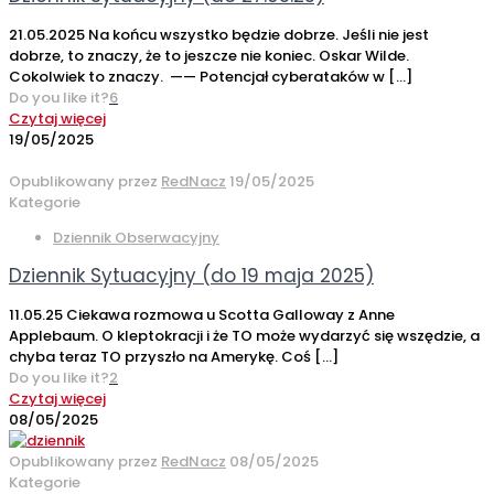
21.05.2025 Na końcu wszystko będzie dobrze. Jeśli nie jest
dobrze, to znaczy, że to jeszcze nie koniec. Oskar Wilde.
Cokolwiek to znaczy. —— Potencjał cyberataków w
[…]
Do you like it?
6
Czytaj więcej
19/05/2025
Opublikowany przez
RedNacz
19/05/2025
Kategorie
Dziennik Obserwacyjny
Dziennik Sytuacyjny (do 19 maja 2025)
11.05.25 Ciekawa rozmowa u Scotta Galloway z Anne
Applebaum. O kleptokracji i że TO może wydarzyć się wszędzie, a
chyba teraz TO przyszło na Amerykę. Coś
[…]
Do you like it?
2
Czytaj więcej
08/05/2025
Opublikowany przez
RedNacz
08/05/2025
Kategorie