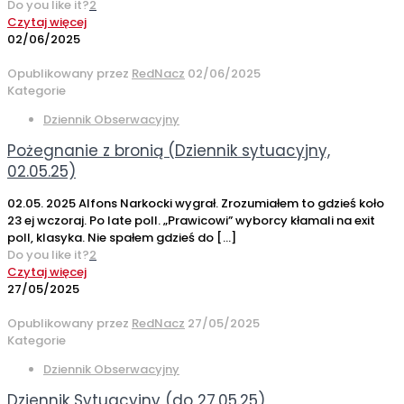
Do you like it?
2
Czytaj więcej
02/06/2025
Opublikowany przez
RedNacz
02/06/2025
Kategorie
Dziennik Obserwacyjny
Pożegnanie z bronią (Dziennik sytuacyjny,
02.05.25)
02.05. 2025 Alfons Narkocki wygrał. Zrozumiałem to gdzieś koło
23 ej wczoraj. Po late poll. „Prawicowi” wyborcy kłamali na exit
poll, klasyka. Nie spałem gdzieś do
[…]
Do you like it?
2
Czytaj więcej
27/05/2025
Opublikowany przez
RedNacz
27/05/2025
Kategorie
Dziennik Obserwacyjny
Dziennik Sytuacyjny (do 27.05.25)