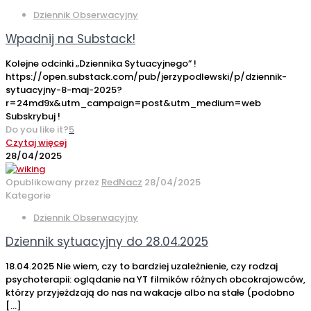
Dziennik Obserwacyjny
Wpadnij na Substack!
Kolejne odcinki „Dziennika Sytuacyjnego” !
https://open.substack.com/pub/jerzypodlewski/p/dziennik-
sytuacyjny-8-maj-2025?
r=24md9x&utm_campaign=post&utm_medium=web
Subskrybuj !
Do you like it?
5
Czytaj więcej
28/04/2025
Opublikowany przez
RedNacz
28/04/2025
Kategorie
Dziennik Obserwacyjny
Dziennik sytuacyjny do 28.04.2025
18.04.2025 Nie wiem, czy to bardziej uzależnienie, czy rodzaj
psychoterapii: oglądanie na YT filmików różnych obcokrajowców,
którzy przyjeżdzają do nas na wakacje albo na stałe (podobno
[…]