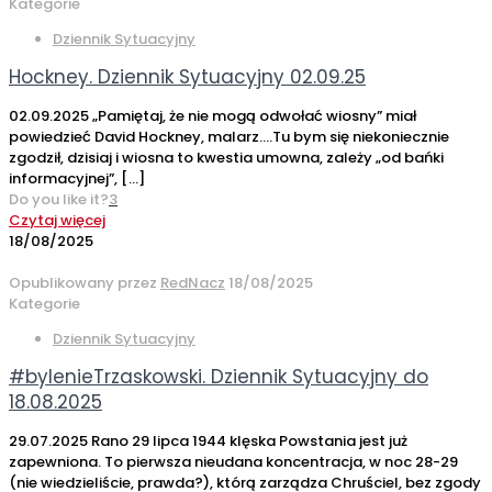
Kategorie
Dziennik Sytuacyjny
Hockney. Dziennik Sytuacyjny 02.09.25
02.09.2025 „Pamiętaj, że nie mogą odwołać wiosny” miał
powiedzieć David Hockney, malarz….Tu bym się niekoniecznie
zgodził, dzisiaj i wiosna to kwestia umowna, zależy „od bańki
informacyjnej”,
[…]
Do you like it?
3
Czytaj więcej
18/08/2025
Opublikowany przez
RedNacz
18/08/2025
Kategorie
Dziennik Sytuacyjny
#bylenieTrzaskowski. Dziennik Sytuacyjny do
18.08.2025
29.07.2025 Rano 29 lipca 1944 klęska Powstania jest już
zapewniona. To pierwsza nieudana koncentracja, w noc 28-29
(nie wiedzieliście, prawda?), którą zarządza Chruściel, bez zgody