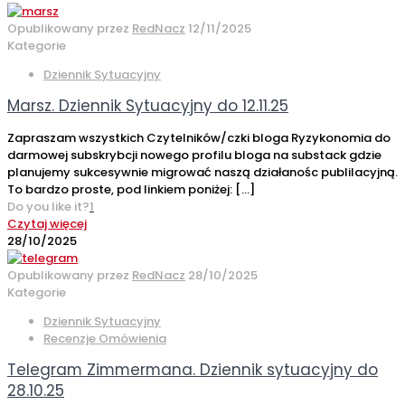
Opublikowany przez
RedNacz
12/11/2025
Kategorie
Dziennik Sytuacyjny
Marsz. Dziennik Sytuacyjny do 12.11.25
Zapraszam wszystkich Czytelników/czki bloga Ryzykonomia do
darmowej subskrybcji nowego profilu bloga na substack gdzie
planujemy sukcesywnie migrować naszą działanośc publilacyjną.
To bardzo proste, pod linkiem poniżej:
[…]
Do you like it?
1
Czytaj więcej
28/10/2025
Opublikowany przez
RedNacz
28/10/2025
Kategorie
Dziennik Sytuacyjny
Recenzje Omówienia
Telegram Zimmermana. Dziennik sytuacyjny do
28.10.25