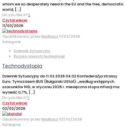
whom we so desperately need in the EU and the free, democratic
world,
[…]
Do you like it?
2
Czytaj więcej
11/02/2026
Opublikowany przez
RedNacz
11/02/2026
Kategorie
Dziennik Sytuacyjny
Ryzyko nowych technologii
Technodystopia
Dziennik Sytuacyjny do 11.02.2026 04.02 KonfederaZja straszy
Euro. Tymczasem BUS (Bułgarski UStat): „według wstępnych
szacunków NSI, w styczniu 2026 r. miesięczna stopa inflacji ma
wynieść 0,7%,
[…]
Do you like it?
1
Czytaj więcej
02/02/2026
Opublikowany przez
RedNacz
02/02/2026
Kategorie