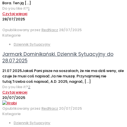
Bora. Ten ją
[…]
Do you like it?
1
Czytaj więcej
28/07/2025
Opublikowany przez
RedNacz
28/07/2025
Kategorie
Dziennik Sytuacyjny
Jarmark Dominikański. Dziennik Sytuacyjny do
28.07.2025
21.07.2025Jakaś Pani pisze na soszalach, że nie ma dziś weny, ale
czuje że musi coś napisać.Ja nie muszę. Przynajmniej nie
tutaj.Trzeba coś napisać, A.D. 2025, nagrać,
[…]
Do you like it?
2
Czytaj więcej
20/07/2025
Opublikowany przez
RedNacz
20/07/2025
Kategorie
Dziennik Sytuacyjny