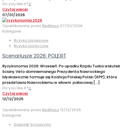
Do you like it?
3
Czytaj więcej
07/01/2026
Opublikowany przez
RedNacz
07/01/2026
Kategorie
Ryzyko biznesowe
Ryzyko polityczne
Scenariusze 2026: POLEXIT
Ryzykonomia 2026: Wrzesień. Po upadku Rządu Tuska wskutek
ściany Veto domniemanego Prezydenta Nawrockiego
błyskawicznie formuje się Koalicja Polskiej Polski (KPP), która
przedstawia Nawrockiemu w siłowni pałacowej
[…]
Do you like it?
0
Czytaj więcej
12/12/2025
Opublikowany przez
RedNacz
12/12/2025
Kategorie
Dziennik Sytuacyjny