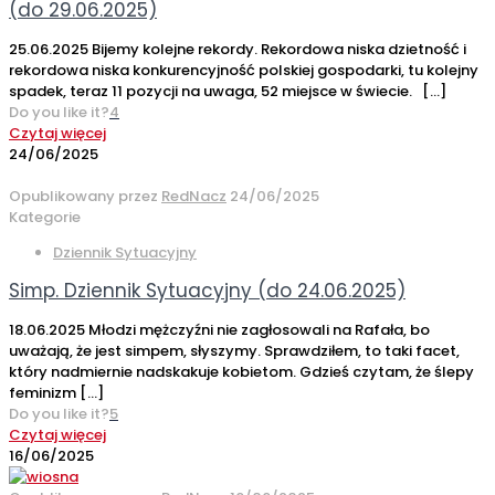
(do 29.06.2025)
25.06.2025 Bijemy kolejne rekordy. Rekordowa niska dzietność i
rekordowa niska konkurencyjność polskiej gospodarki, tu kolejny
spadek, teraz 11 pozycji na uwaga, 52 miejsce w świecie.
[…]
Do you like it?
4
Czytaj więcej
24/06/2025
Opublikowany przez
RedNacz
24/06/2025
Kategorie
Dziennik Sytuacyjny
Simp. Dziennik Sytuacyjny (do 24.06.2025)
18.06.2025 Młodzi mężczyźni nie zagłosowali na Rafała, bo
uważają, że jest simpem, słyszymy. Sprawdziłem, to taki facet,
który nadmiernie nadskakuje kobietom. Gdzieś czytam, że ślepy
feminizm
[…]
Do you like it?
5
Czytaj więcej
16/06/2025