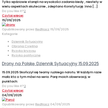
Tylko sędziowie stanęli na wysokości zadania kiedy , niestety w
wielu aspektach skutecznie , zdeptano Konstytucję. Inna
[…]
Do you like it?
2
Czytaj więcej
15/09/2025
Opublikowany przez
RedNacz
15/09/2025
Kategorie
Dziennik Sytuacyjny
Obrona Cywilna
Ryzyko kryzysu
Ryzyko polityczne
Drony na Polskę. Dziennik Sytuacyjny 15.09.2025
15.09.2025 Skończył się teamy ruzkiego nalotu. W każdym razie
mało kto o tym mówi na serio. Parę moich obserwacji, w
punktach:
Do you like it?
3
Czytaj więcej
04/09/2025
Opublikowany przez
RedNacz
04/09/2025