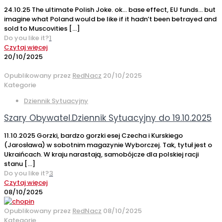
24.10.25 The ultimate Polish Joke. ok… base effect, EU funds… but
imagine what Poland would be like if it hadn’t been betrayed and
sold to Muscovities
[…]
Do you like it?
1
Czytaj więcej
20/10/2025
Opublikowany przez
RedNacz
20/10/2025
Kategorie
Dziennik Sytuacyjny
Szary Obywatel.Dziennik Sytuacyjny do 19.10.2025
11.10.2025 Gorzki, bardzo gorzki esej Czecha i Kurskiego
(Jarosława) w sobotnim magazynie Wyborczej. Tak, tytuł jest o
Ukraińcach. W kraju narastają, samobójcze dla polskiej racji
stanu
[…]
Do you like it?
3
Czytaj więcej
08/10/2025
Opublikowany przez
RedNacz
08/10/2025
Kategorie