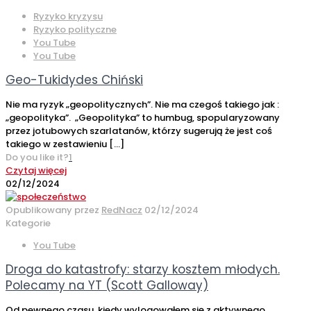
Ryzyko kryzysu
Ryzyko polityczne
You Tube
You Tube
Geo-Tukidydes Chiński
Nie ma ryzyk „geopolitycznych”. Nie ma czegoś takiego jak :
„geopolityka”. „Geopolityka” to humbug, spopularyzowany
przez jotubowych szarlatanów, którzy sugerują że jest coś
takiego w zestawieniu
[…]
Do you like it?
1
Czytaj więcej
02/12/2024
Opublikowany przez
RedNacz
02/12/2024
Kategorie
You Tube
Droga do katastrofy: starzy kosztem młodych.
Polecamy na YT (Scott Galloway)
Od pewnego czasu, kiedy wylogowałem się z aktywnego