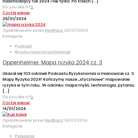
nadchodzący rok 2024 i nie tylko. Po trzech
[…]
Do you like it?
0
Czytaj więcej
29/01/2024
Opublikowany przez
RedNacz
29/01/2024
Kategorie
Podcast
Ryzyko nowych technologii
Oppenheimer. Mapa ryzyka 2024 cz. 3
Ukazał się 103 odcinek Podcastu Ryzykonomia a mianowicie cz. 3
Mapy Ryzyka 2024! Kończymy nasze „styczniowe” mapowanie
ryzyka w tym roku…W odcinku: mapa myśli, technologia, pytania,
[…]
Do you like it?
0
Czytaj więcej
14/01/2024
Opublikowany przez
RedNacz
14/01/2024
Kategorie
Polecenie