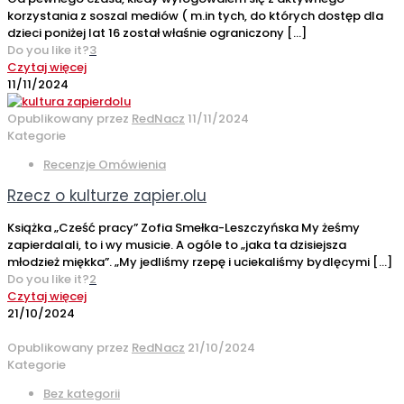
korzystania z soszal mediów ( m.in tych, do których dostęp dla
dzieci poniżej lat 16 został właśnie ograniczony
[…]
Do you like it?
3
Czytaj więcej
11/11/2024
Opublikowany przez
RedNacz
11/11/2024
Kategorie
Recenzje Omówienia
Rzecz o kulturze zapier.olu
Książka „Cześć pracy” Zofia Smełka-Leszczyńska My żeśmy
zapierdalali, to i wy musicie. A ogóle to „jaka ta dzisiejsza
młodzież miękka”. „My jedliśmy rzepę i uciekaliśmy bydlęcymi
[…]
Do you like it?
2
Czytaj więcej
21/10/2024
Opublikowany przez
RedNacz
21/10/2024
Kategorie
Bez kategorii