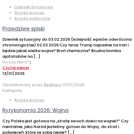
Dziennik Sytuacyjny
Ryzyko kryzysu
Ryzyko polityczne
Prawdziwe spiski
Dziennik sytuacyjny do 03.02.2026 (kolejność wpisów odwrócona
chronologicznie) 02.02.2026 Czy teraz Trump napadnie na Iran i
będzie jakaś wielka wojna? Broń chemiczna? Brudna bomba
ajatollahów na
[…]
Do you like it?
1
Czytaj więcej
13/01/2026
Opublikowany przez
RedNacz
13/01/2026
Kategorie
Ryzyko kryzysu
Ryzykonomia 2026: Wojna
Czy Polska jest gotowa na „stratę swoich dzieci na wojnie?” Czy
mentalnie, jako Naród jesteśmy gotowi do Wojny, do strat i
poświęceń, które ze sobą niesie?
[…]