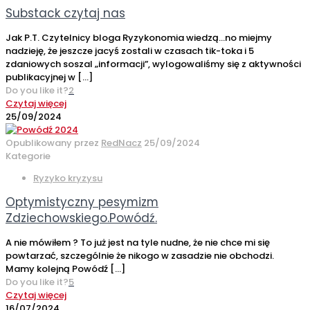
Substack czytaj nas
Jak P.T. Czytelnicy bloga Ryzykonomia wiedzą…no miejmy
nadzieję, że jeszcze jacyś zostali w czasach tik-toka i 5
zdaniowych soszal „informacji”, wylogowaliśmy się z aktywności
publikacyjnej w
[…]
Do you like it?
2
Czytaj więcej
25/09/2024
Opublikowany przez
RedNacz
25/09/2024
Kategorie
Ryzyko kryzysu
Optymistyczny pesymizm
Zdziechowskiego.Powódź.
A nie mówiłem ? To już jest na tyle nudne, że nie chce mi się
powtarzać, szczególnie że nikogo w zasadzie nie obchodzi.
Mamy kolejną Powódź
[…]
Do you like it?
5
Czytaj więcej
16/07/2024