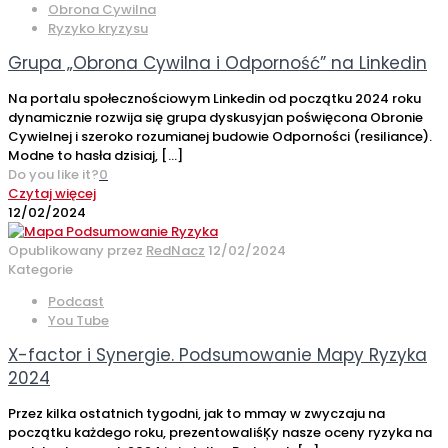
Obrona Cywilna
Ryzyko kryzysu
Grupa „Obrona Cywilna i Odporność” na Linkedin
Na portalu społecznościowym Linkedin od początku 2024 roku
dynamicznie rozwija się grupa dyskusyjan poświęcona Obronie
Cywielnej i szeroko rozumianej budowie Odporności (resiliance).
Modne to hasła dzisiaj,
[…]
Do you like it?
0
Czytaj więcej
12/02/2024
Opublikowany przez
RedNacz
12/02/2024
Kategorie
Podcast
You Tube
X-factor i Synergie. Podsumowanie Mapy Ryzyka
2024
Przez kilka ostatnich tygodni, jak to mmay w zwyczaju na
początku każdego roku, prezentowaliśĶy nasze oceny ryzyka na