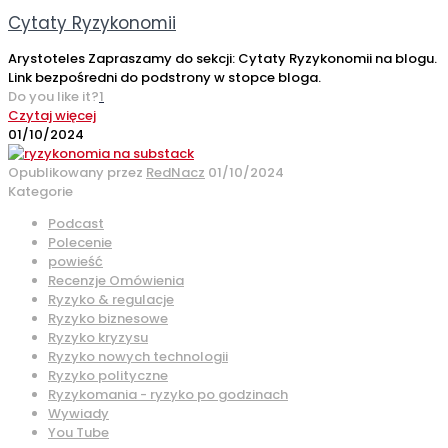
Cytaty Ryzykonomii
Arystoteles Zapraszamy do sekcji: Cytaty Ryzykonomii na blogu.
Link bezpośredni do podstrony w stopce bloga.
Do you like it?
1
Czytaj więcej
01/10/2024
Opublikowany przez
RedNacz
01/10/2024
Kategorie
Podcast
Polecenie
powieść
Recenzje Omówienia
Ryzyko & regulacje
Ryzyko biznesowe
Ryzyko kryzysu
Ryzyko nowych technologii
Ryzyko polityczne
Ryzykomania - ryzyko po godzinach
Wywiady
You Tube