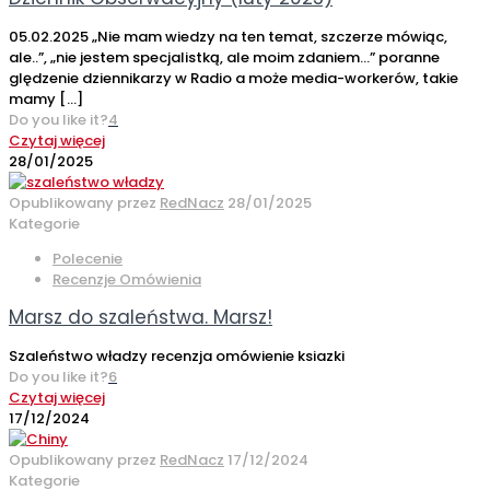
05.02.2025 „Nie mam wiedzy na ten temat, szczerze mówiąc,
ale..”, „nie jestem specjalistką, ale moim zdaniem…” poranne
ględzenie dziennikarzy w Radio a może media-workerów, takie
mamy
[…]
Do you like it?
4
Czytaj więcej
28/01/2025
Opublikowany przez
RedNacz
28/01/2025
Kategorie
Polecenie
Recenzje Omówienia
Marsz do szaleństwa. Marsz!
Szaleństwo władzy recenzja omówienie ksiazki
Do you like it?
6
Czytaj więcej
17/12/2024
Opublikowany przez
RedNacz
17/12/2024
Kategorie