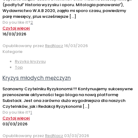
(podtytuł” Historia wyzysku i oporu. Mitologia panowania”),
Wydawnictwo W.A.B 2020, zajęło mi sporo czasu, powiedzmy
parę miesięcy, plus wcześniejsze
[…]
Do you like it?
2
Czytaj więcej
16/03/2026
Opublikowany przez
RedNacz
16/03/2026
Kategorie
Ryzyko kryzysu
Top
Kryzys młodych mężczyzn
Szanowny Czytelniku Ryzykonomii !!! Kontynuujemy sukcesywne
przenoszenie aktywności tego bloga na nową platformę
Substack. Jest ona zarówno dużo wygodniejsza dla naszych
Czytelników, jak i Redakcji Ryzykonomii
[…]
Do you like it?
1
Czytaj więcej
03/03/2026
Opublikowany przez
RedNacz
03/03/2026