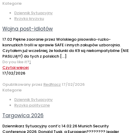
Kategorie
Dziennik Sytuacyjny
Ryzyko kryzysu
Wojna post-idiotów
17.02 Piękne zaoranie przez Wolskiego pisowsko-ruzko-
konruzkich trolli w sprawie SAFE i innych zakupów uzborojnia.
Czytałem już wcześniej, że ładunki do K9 są niekompatybilne (NIE
PASUJĄ!!!) do tych z polskich
[…]
Do you like it?
1
Czytaj więcej
17/02/2026
Opublikowany przez
RedNacz
17/02/2026
Kategorie
Dziennik Sytuacyjny
Ryzyko polityczne
Targowica 2026
Dziennikarz Sytuacyjny cont’c 14.02.26 Munich Security
Conference 2026. Donald Tusk, a European???????? leader