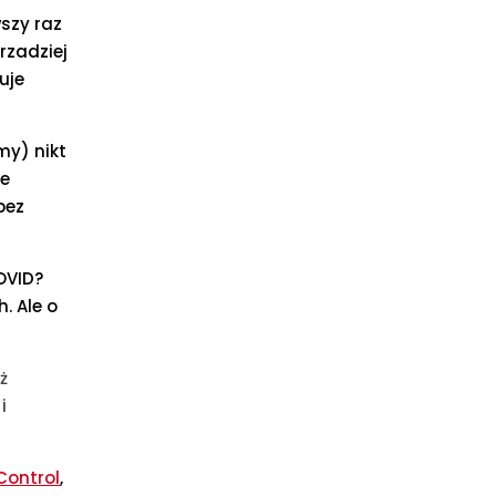
wszy raz
rzadziej
uje
my) nikt
ie
bez
COVID?
. Ale o
ż
i
Control
,