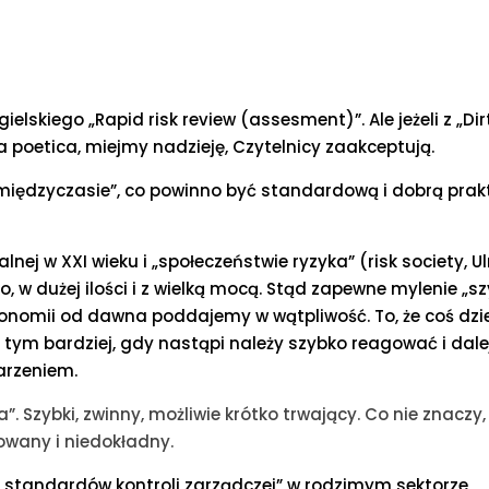
ielskiego „Rapid risk review (assesment)”. Ale jeżeli z „Dir
ia poetica, miejmy nadzieję, Czytelnicy zaakceptują.
 „międzyczasie”, co powinno być standardową i dobrą prak
j w XXI wieku i „społeczeństwie ryzyka” (risk society, Ul
o, w dużej ilości i z wielką mocą. Stąd zapewne mylenie „s
konomii od dawna poddajemy w wątpliwość. To, że coś dzie
A tym bardziej, gdy nastąpi należy szybko reagować i dalej
arzeniem.
. Szybki, zwinny, możliwie krótko trwający. Co nie znaczy,
owany i niedokładny.
. „standardów kontroli zarządczej” w rodzimym sektorze