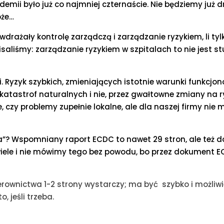
emii było już co najmniej czternaście. Nie będziemy już d
oże…
wdrażały kontrolę zarządczą i zarządzanie ryzykiem, li tyl
saliśmy: zarządzanie ryzykiem w szpitalach to nie jest s
i. Ryzyk szybkich, zmieniających istotnie warunki funkcjo
 katastrof naturalnych i nie, przez gwałtowne zmiany na r
 czy problemy zupełnie lokalne, ale dla naszej firmy nie m
”? Wspomniany raport ECDC to nawet 29 stron, ale też d
wiele i nie mówimy tego bez powodu, bo przez dokument 
ierownictwa 1-2 strony wystarczy; ma być szybko i możliw
o, jeśli trzeba.