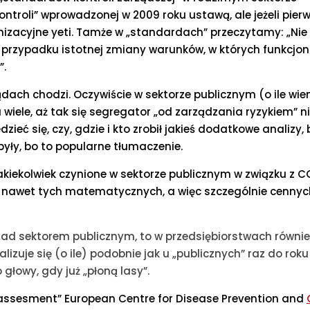
ontroli” wprowadzonej w 2009 roku ustawą, ale jeżeli pier
rganizacyjne yeti. Tamże w „standardach” przeczytamy: „Nie 
 W przypadku istotnej zmiany warunków, w których funkcjon
”.
ądach chodzi. Oczywiście w sektorze publicznym (o ile wie
a wiele, aż tak się segregator „od zarządzania ryzykiem” n
zieć się, czy, gdzie i kto zrobił jakieś dodatkowe analizy, 
 były, bo to popularne tłumaczenie.
 jakiekolwiek czynione w sektorze publicznym w związku z 
nawet tych matematycznych, a więc szczególnie cennych
 nad sektorem publicznym, to w przedsiębiorstwach równie
izuje się (o ile) podobnie jak u „publicznych” raz do roku 
 głowy, gdy już „płoną lasy”.
k assesment” European Centre for Disease Prevention and