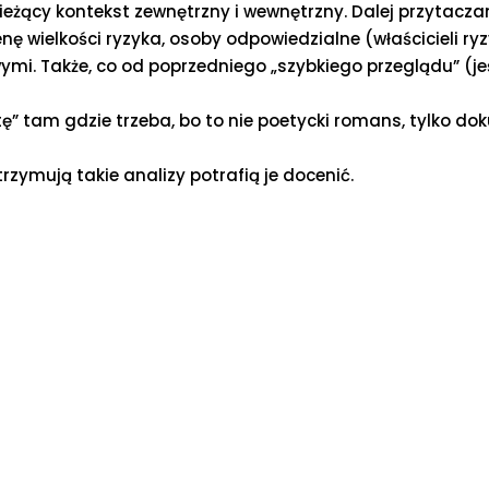
bieżący kontekst zewnętrzny i wewnętrzny. Dalej przytacz
enę wielkości ryzyka, osoby odpowiedzialne (właścicieli ry
i. Także, co od poprzedniego „szybkiego przeglądu” (jeś
astę” tam gdzie trzeba, bo to nie poetycki romans, tylko d
trzymują takie analizy potrafią je docenić.