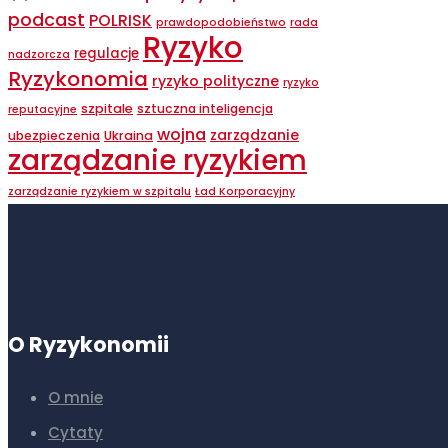
podcast
POLRISK
prawdopodobieństwo
rada
Ryzyko
regulacje
nadzorcza
Ryzykonomia
ryzyko polityczne
ryzyko
szpitale
sztuczna inteligencja
reputacyjne
wojna
zarządzanie
ubezpieczenia
Ukraina
zarządzanie ryzykiem
zarządzanie ryzykiem w szpitalu
Ład Korporacyjny
O Ryzykonomii
O mnie
Cytaty