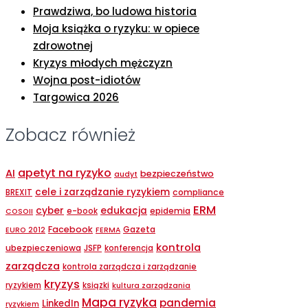
Prawdziwa, bo ludowa historia
Moja książka o ryzyku: w opiece
zdrowotnej
Kryzys młodych mężczyzn
Wojna post-idiotów
Targowica 2026
Zobacz również
apetyt na ryzyko
AI
bezpieczeństwo
audyt
cele i zarządzanie ryzykiem
compliance
BREXIT
ERM
cyber
edukacja
epidemia
e-book
COSOII
Facebook
Gazeta
EURO 2012
FERMA
kontrola
ubezpieczeniowa
JSFP
konferencja
zarządcza
kontrola zarządcza i zarządzanie
kryzys
ryzykiem
ksiązki
kultura zarządzania
Mapa ryzyka
pandemia
LinkedIn
ryzykiem