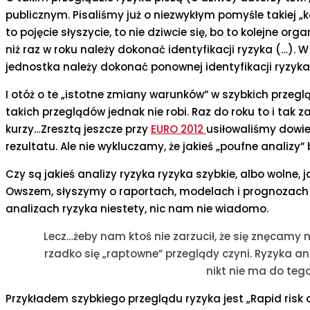
publicznym. Pisaliśmy już o niezwykłym pomyśle takiej „k
to pojęcie słyszycie, to nie dziwcie się, bo to kolejne o
niż raz w roku należy dokonać identyfikacji ryzyka (…).
jednostka należy dokonać ponownej identyfikacji ryzyka
I otóż o te „istotne zmiany warunków” w szybkich przegl
takich przeglądów jednak nie robi. Raz do roku to i tak z
kurzy…Zresztą jeszcze przy
EURO 2012
usiłowaliśmy dowied
rezultatu. Ale nie wykluczamy, że jakieś „poufne analizy”
Czy są jakieś analizy ryzyka ryzyka szybkie, albo wolne,
Owszem, słyszymy o raportach, modelach i prognozach 
analizach ryzyka niestety, nic nam nie wiadomo.
Lecz…żeby nam ktoś nie zarzucił, że się znęcamy
rzadko się „raptowne” przeglądy czyni. Ryzyka anal
nikt nie ma do tego
Przykładem szybkiego przeglądu ryzyka jest „Rapid ris