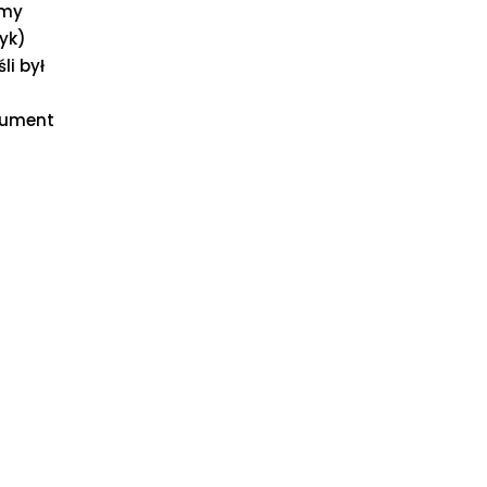
amy
zyk)
li był
okument