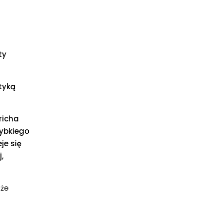
ty
tyką
richa
zybkiego
je się
,
 że