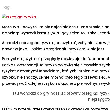
Tagi
Może tytuł powyżej, to nie najcelniejsze tłumaczenie z ang
dancing” wyszedł komuś „Wirujący seks” to i taką licent
A chodzi o przegląd ryzyka „na szybko”, żeby nie rzec w
nawet w jako – takim zarządzaniu ryzykiem. A nie jest.
Pomysł na „szybkie” przeglądy nawiązuje do fundamentalne
Becka) obserwacji, że ryzyko pojawia się niezwykle szybk
ryzyka” z czarnymi łabędziami, których istnienie w Ryzy
szybko, nie znaczy, że nie można było tego przewidzieć. 
przewidywać kolejne ryzyka związane z pierwotnym wyd
I tu wchodzi do gry nasz „raptowny przegląd ryzyka”
nieprzygot
O takim przeglądzie ryzyka piszą (o dziwo) autorzy tzw