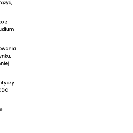
rążyć,
ko z
tudium
nowania
ynku,
niej
otyczy
ECDC
ie