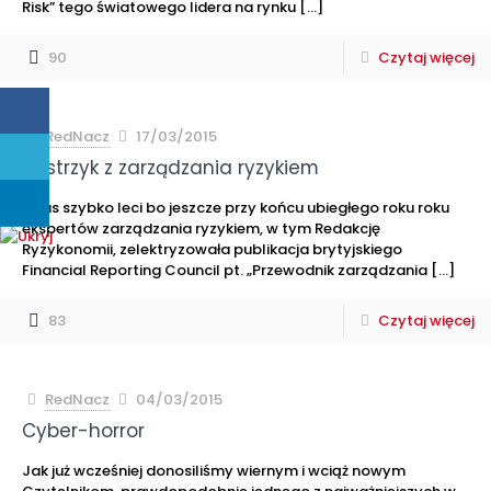
Risk” tego światowego lidera na rynku
[…]
90
Czytaj więcej
RedNacz
17/03/2015
Zastrzyk z zarządzania ryzykiem
Czas szybko leci bo jeszcze przy końcu ubiegłego roku roku
ekspertów zarządzania ryzykiem, w tym Redakcję
Ryzykonomii, zelektryzowała publikacja brytyjskiego
Financial Reporting Council pt. „Przewodnik zarządzania
[…]
83
Czytaj więcej
RedNacz
04/03/2015
Cyber-horror
Jak już wcześniej donosiliśmy wiernym i wciąż nowym