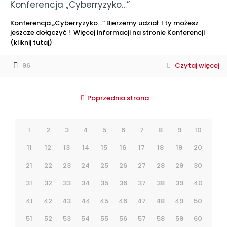
Konferencja „Cyberryzyko…”
Konferencja „Cyberryzyko…” Bierzemy udział. I ty możesz
jeszcze dołączyć ! Więcej informacji na stronie Konferencji
(kliknij tutaj)
96
Czytaj więcej
Poprzednia strona
1
2
3
4
5
6
7
8
9
10
11
12
13
14
15
16
17
18
19
20
21
22
23
24
25
26
27
28
29
30
31
32
33
34
35
36
37
38
39
40
41
42
43
44
45
46
47
48
49
50
51
52
53
54
55
56
57
58
59
60