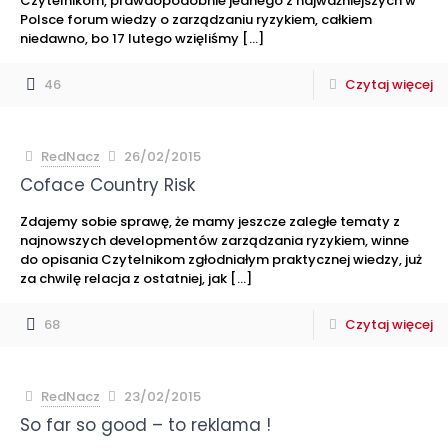
Czytelnikom, prawdopodobnie jednego z najważniejszych w
Polsce forum wiedzy o zarządzaniu ryzykiem, całkiem
niedawno, bo 17 lutego wzięliśmy
[…]
46
Czytaj więcej
RedNacz
26/02/2015
Coface Country Risk
Zdajemy sobie sprawę, że mamy jeszcze zaległe tematy z
najnowszych developmentów zarządzania ryzykiem, winne
do opisania Czytelnikom zgłodniałym praktycznej wiedzy, już
za chwilę relacja z ostatniej, jak
[…]
68
Czytaj więcej
RedNacz
23/02/2015
So far so good – to reklama !