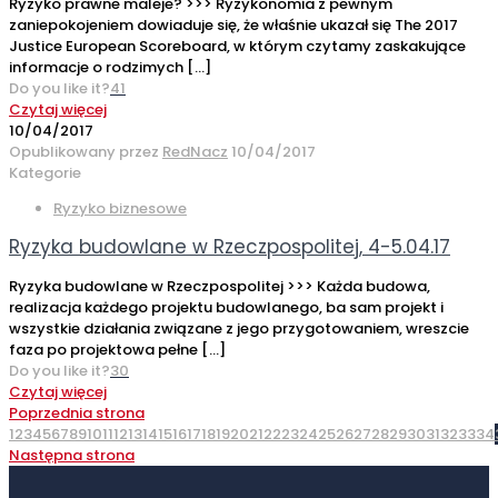
Ryzyko prawne maleje? >>> Ryzykonomia z pewnym
zaniepokojeniem dowiaduje się, że właśnie ukazał się The 2017
Justice European Scoreboard, w którym czytamy zaskakujące
informacje o rodzimych
[…]
Do you like it?
41
Czytaj więcej
10/04/2017
Opublikowany przez
RedNacz
10/04/2017
Kategorie
Ryzyko biznesowe
Ryzyka budowlane w Rzeczpospolitej, 4-5.04.17
Ryzyka budowlane w Rzeczpospolitej >>> Każda budowa,
realizacja każdego projektu budowlanego, ba sam projekt i
wszystkie działania związane z jego przygotowaniem, wreszcie
faza po projektowa pełne
[…]
Do you like it?
30
Czytaj więcej
Poprzednia strona
1
2
3
4
5
6
7
8
9
10
11
12
13
14
15
16
17
18
19
20
21
22
23
24
25
26
27
28
29
30
31
32
33
34
Następna strona