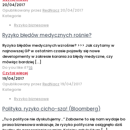
20/04/2017
Opublikowany przez
RedNacz
20/04/2017
Kategorie
Ryzyko biznesowe
Ryzyko błędów medycznych rośnie?
Ryzyko błędów medycznych wzrośnie? >>> Jak czytamy w
najnowszej GP w ostatnim czasie pojawiły się nowe
developmenty w zakresie karania za błędy medyczne, czy
mówiąc bardziej
[…]
Do you like it?
16
Czytaj więcej
19/04/2017
Opublikowany przez
RedNacz
19/04/2017
Kategorie
Ryzyko biznesowe
Polityka, ryzyko cicho-sza! (Bloomberg)
„Tu o polityce nie dyskutujemy…” Zabawne to się nam wydaje bo
prasa biznesowa wskazuje, że ryzyko polityczne osiągnęło dziś