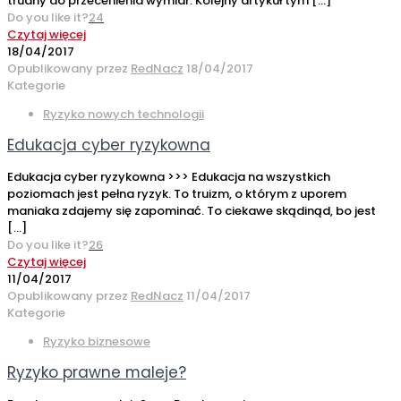
trudny do przecenienia wymiar. Kolejny artykuł tym
[…]
Do you like it?
24
Czytaj więcej
18/04/2017
Opublikowany przez
RedNacz
18/04/2017
Kategorie
Ryzyko nowych technologii
Edukacja cyber ryzykowna
Edukacja cyber ryzykowna >>> Edukacja na wszystkich
poziomach jest pełna ryzyk. To truizm, o którym z uporem
maniaka zdajemy się zapominać. To ciekawe skądinąd, bo jest
[…]
Do you like it?
26
Czytaj więcej
11/04/2017
Opublikowany przez
RedNacz
11/04/2017
Kategorie
Ryzyko biznesowe
Ryzyko prawne maleje?