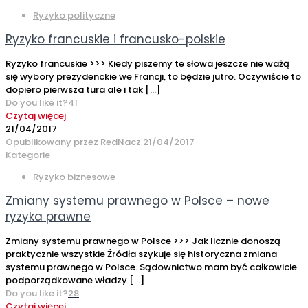
Ryzyko polityczne
Ryzyko francuskie i francusko-polskie
Ryzyko francuskie >>> Kiedy piszemy te słowa jeszcze nie ważą
się wybory prezydenckie we Francji, to będzie jutro. Oczywiście to
dopiero pierwsza tura ale i tak
[…]
Do you like it?
41
Czytaj więcej
21/04/2017
Opublikowany przez
RedNacz
21/04/2017
Kategorie
Ryzyko biznesowe
Zmiany systemu prawnego w Polsce – nowe
ryzyka prawne
Zmiany systemu prawnego w Polsce >>> Jak licznie donoszą
praktycznie wszystkie Źródła szykuje się historyczna zmiana
systemu prawnego w Polsce. Sądownictwo mam być całkowicie
podporządkowane władzy
[…]
Do you like it?
28
Czytaj więcej