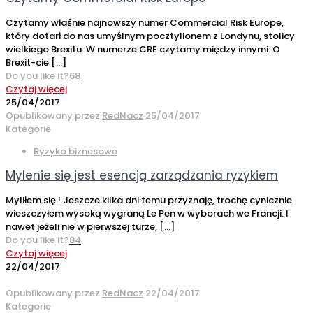
Czytamy właśnie najnowszy numer Commercial Risk Europe,
który dotarł do nas umyślnym pocztylionem z Londynu, stolicy
wielkiego Brexitu. W numerze CRE czytamy między innymi: O
Brexit-cie
[…]
Do you like it?
68
Czytaj więcej
25/04/2017
Opublikowany przez
RedNacz
25/04/2017
Kategorie
Ryzyko biznesowe
Mylenie się jest esencją zarządzania ryzykiem
Myliłem się ! Jeszcze kilka dni temu przyznaję, trochę cynicznie
wieszczyłem wysoką wygraną Le Pen w wyborach we Francji. I
nawet jeżeli nie w pierwszej turze,
[…]
Do you like it?
84
Czytaj więcej
22/04/2017
Opublikowany przez
RedNacz
22/04/2017
Kategorie