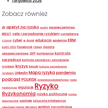
Targowica 2026
Zobacz również
apetyt na ryzyko
AI
bezpieczeństwo
audyt
cele i zarządzanie ryzykiem
compliance
BREXIT
ERM
cyber
edukacja
epidemia
e-book
COSOII
Facebook
Gazeta
EURO 2012
FERMA
kontrola
ubezpieczeniowa
JSFP
konferencja
zarządcza
kontrola zarządcza i zarządzanie
kryzys
ryzykiem
ksiązki
kultura zarządzania
Mapa ryzyka
pandemia
LinkedIn
ryzykiem
podcast
POLRISK
prawdopodobieństwo
rada
Ryzyko
regulacje
nadzorcza
Ryzykonomia
ryzyko polityczne
ryzyko
szpitale
sztuczna inteligencja
reputacyjne
wojna
zarządzanie
ubezpieczenia
Ukraina