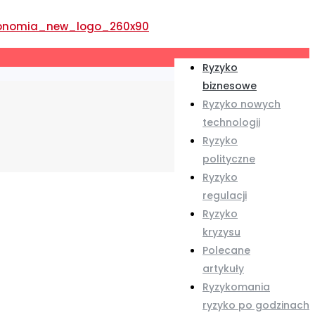
Ryzyko
biznesowe
Ryzyko nowych
technologii
Ryzyko
polityczne
Ryzyko
regulacji
Ryzyko
kryzysu
Polecane
artykuły
Ryzykomania
ryzyko po godzinach