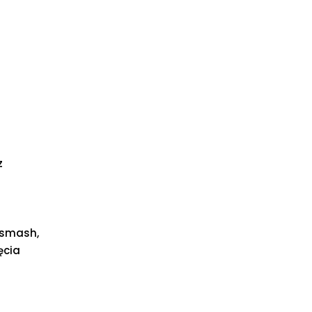
z
 smash,
ęcia