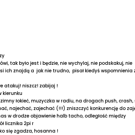
zy
 tak było jest i będzie, nie wychylaj, nie podskakuj, nie
i ich znajdą a jak nie trudno, pisał kiedyś wspomnienia 
 atakuj! niszcz! zabijaj !
 kierunku
 zimny łokieć, muzyczka w radiu, na drogach push, crash,
ć, najechać, zajechać (!!!) zniszczyć konkurencję do zaj
i nas w drodze objawienie halb tacho, odległość między
 licznika 2pi r
tko się zgadza, hosanna !