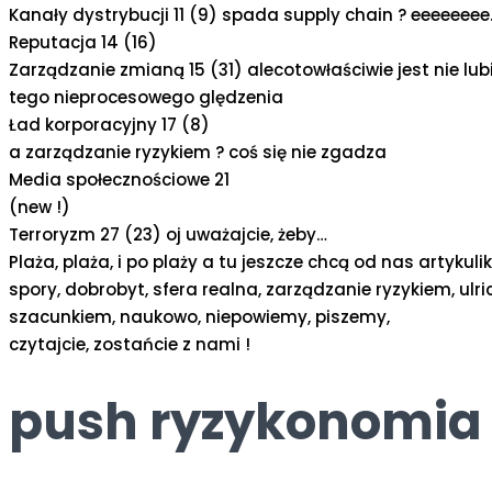
Kanały dystrybucji 11 (9) spada supply chain ? eeeeeeee
Reputacja 14 (16)
Zarządzanie zmianą 15 (31) alecotowłaściwie jest nie lu
tego nieprocesowego ględzenia
Ład korporacyjny 17 (8)
a zarządzanie ryzykiem ? coś się nie zgadza
Media społecznościowe 21
(new !)
Terroryzm 27 (23) oj uważajcie, żeby…
Plaża, plaża, i po plaży a tu jeszcze chcą od nas artykulik
spory, dobrobyt, sfera realna, zarządzanie ryzykiem, ulr
szacunkiem, naukowo, niepowiemy, piszemy,
czytajcie, zostańcie z nami !
push ryzykonomia