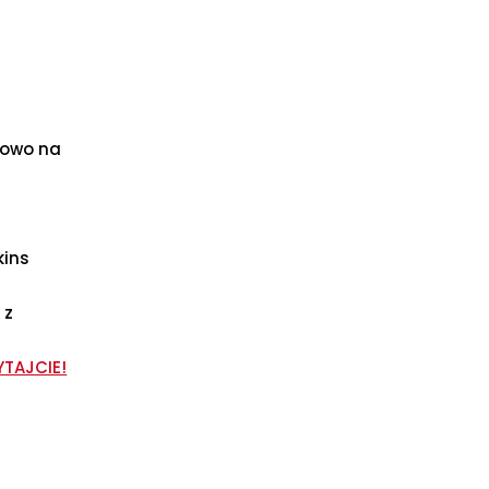
kowo na
kins
 z
YTAJCIE!