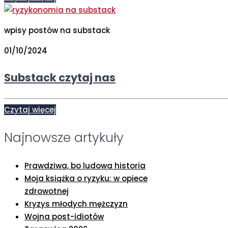
wpisy postów na substack
01/10/2024
Substack czytaj nas
Czytaj więcej
Najnowsze artykuły
Prawdziwa, bo ludowa historia
Moja książka o ryzyku: w opiece
zdrowotnej
Kryzys młodych mężczyzn
Wojna post-idiotów