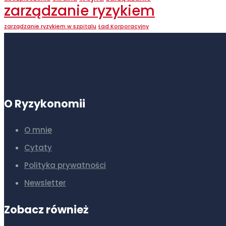
zarządzanie ryzykiem
zarządzanie ryzykiem w szpitalu
Ład Korporacyjny
O Ryzykonomii
O mnie
Cytaty
Polityka prywatności
Newsletter
Zobacz również