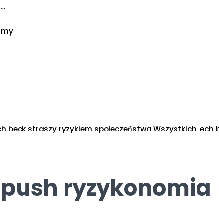
….
bimy
ich beck straszy ryzykiem społeczeństwa Wszystkich, ech b
 push ryzykonomia