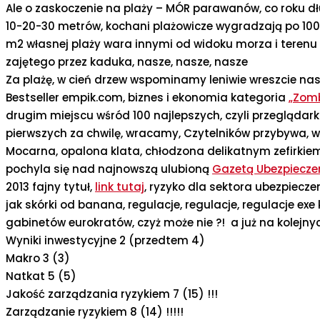
Ale o zaskoczenie na plaży – MÓR parawanów, co roku d
10-20-30 metrów, kochani plażowicze wygradzają po 100
m2 własnej plaży wara innymi od widoku morza i terenu
zajętego przez kaduka, nasze, nasze, nasze
Za plażę, w cień drzew wspominamy leniwie wreszcie na
Bestseller empik.com, biznes i ekonomia kategoria
„Zomb
drugim miejscu wśród 100 najlepszych, czyli przeglądark
pierwszych za chwilę, wracamy, Czytelników przybywa, 
Mocarna, opalona klata, chłodzona delikatnym zefirkie
pochyla się nad najnowszą ulubioną
Gazetą Ubezpiecze
2013 fajny tytuł,
link tutaj
, ryzyko dla sektora ubezpiecz
jak skórki od banana, regulacje, regulacje, regulacje exe
gabinetów eurokratów, czyż może nie ?! a już na kolejny
Wyniki inwestycyjne 2 (przedtem 4)
Makro 3 (3)
Natkat 5 (5)
Jakość zarządzania ryzykiem 7 (15) !!!
Zarządzanie ryzykiem 8 (14) !!!!!