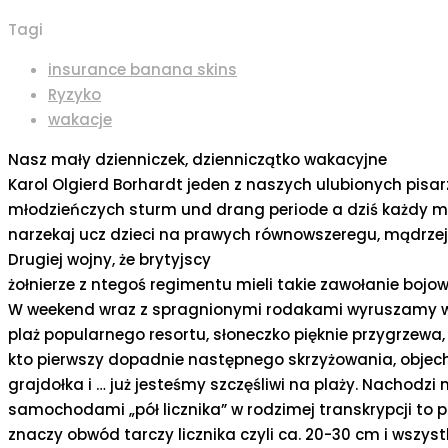
Tagi
insurance banana skins
Ryzyko
wakacje
Nasz mały dzienniczek, dzienniczątko wakacyjne
Karol Olgierd Borhardt jeden z naszych ulubionych pisar
młodzieńczych sturm und drang periode a dziś każdy mówi,
narzekaj ucz dzieci na prawych równowszeregu, mądrzejs
Drugiej wojny, że brytyjscy
żołnierze z ntegoś regimentu mieli takie zawołanie bojowe
W weekend wraz z spragnionymi rodakami wyruszamy w
plaż popularnego resortu, słoneczko pięknie przygrzewa,
kto pierwszy dopadnie następnego skrzyżowania, objecha
grajdołka i … już jesteśmy szczęśliwi na plaży. Nachodz
samochodami „pół licznika” w rodzimej transkrypcji to pół
znaczy obwód tarczy licznika czyli ca. 20-30 cm i wszys