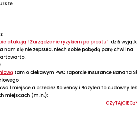
łuższe
sz
ie atakują ! Zarządzanie ryzykiem po prostu”
dziś wyjąt
a nam się nie zepsuła, niech sobie pobędą parę chwil na
wartowarto.
m
niową
tam o ciekawym PwC raporcie Insurance Banana S
eniowego
 kwo 1 miejsce a przecież Solvency i Bazylea to cudowny lek
ch miejscach (m.in.):
CZyTAjCIECz